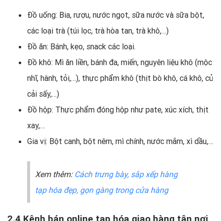
Đồ uống: Bia, rượu, nước ngọt, sữa nước và sữa bột,
các loại trà (túi lọc, trà hòa tan, trà khô,…)
Đồ ăn: Bánh, kẹo, snack các loại.
Đồ khô: Mì ăn liền, bánh đa, miến, nguyên liệu khô (mộc
nhĩ, hành, tỏi,…), thực phẩm khô (thịt bò khô, cá khô, củ
cải sấy,…)
Đồ hộp: Thực phẩm đóng hộp như pate, xúc xích, thịt
xay,…
Gia vị: Bột canh, bột nêm, mì chính, nước mắm, xì dầu,…
Xem thêm:
Cách trưng bày, sắp xếp hàng
tạp hóa đẹp, gọn gàng trong cửa hàng
2.4 Kênh bán online tạp hóa giao hàng tận nơi