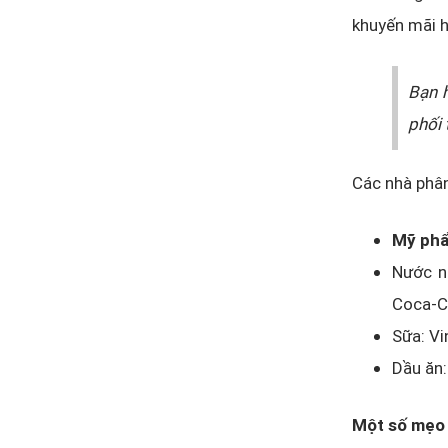
khuyến mãi h
Bạn 
phối 
Các nhà phâ
Mỹ phẩ
Nước ng
Coca-Co
Sữa: Vi
Dầu ăn:
Một số mẹo 