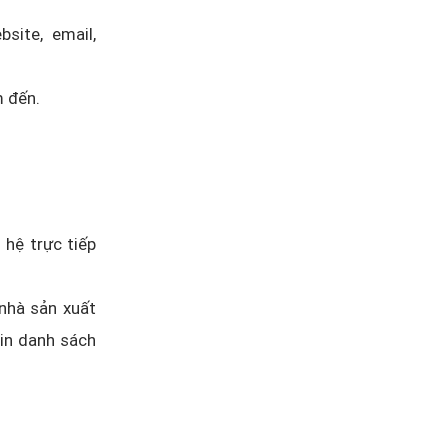
site, email,
m đến.
 hệ trực tiếp
 nhà sản xuất
xin danh sách