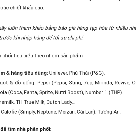
oặc chiết khấu cao.
hãy luôn tham khảo bảng báo giá hàng tạp hóa từ nhiều nh
trước khi nhập hàng để tối ưu chi phí.
n phối tiêu biểu theo nhóm sản phẩm
m & hàng tiêu dùng:
Unilever, Phú Thái (P&G).
ọt & đồ uống: Pepsi (Pepsi, Sting, 7up, Mirinda, Revive, 
la (Coca, Fanta, Sprite, Nutri Boost), Number 1 (THP).
namilk, TH True Milk, Dutch Lady…
 Calofic (Simply, Neptune, Meizan, Cái Lân), Tường An.
để tìm nhà phân phối: