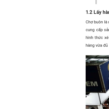
1.2 Lấy hà
Chợ buôn là 
cung cấp sả
hình thức x
hàng vừa đủ 