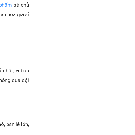
 phẩm
sẽ chủ
ạp hóa giá sỉ
 nhất, vì bạn
thông qua đội
, bán lẻ lớn,