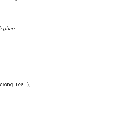
à phân
Oolong Tea…),