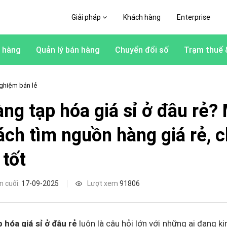
Giải pháp
Khách hàng
Enterprise
 hàng
Quản lý bán hàng
Chuyển đổi số
Trạm thuế 
ghiệm bán lẻ
àng tạp hóa giá sỉ ở đâu rẻ?
ách tìm nguồn hàng giá rẻ, c
 tốt
n cuối:
17-09-2025
Lượt xem
91806
 hóa giá sỉ ở đâu rẻ
luôn là câu hỏi lớn với những ai đang k