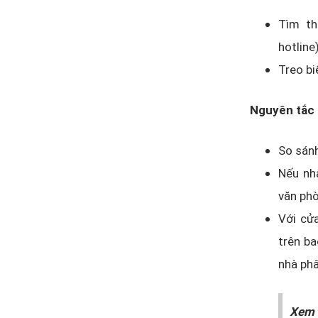
Tìm th
hotline
Treo bi
Nguyên tắc 
So sánh
Nếu nhậ
văn phò
Với cửa
trên ba
nhà phâ
Xem 