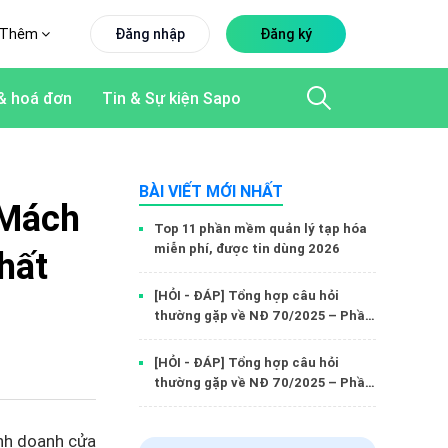
Thêm
Đăng nhập
Đăng ký
& hoá đơn
Tin & Sự kiện Sapo
BÀI VIẾT MỚI NHẤT
 Mách
Top 11 phần mềm quản lý tạp hóa
miễn phí, được tin dùng 2026
hất
[HỎI - ĐÁP] Tổng hợp câu hỏi
thường gặp về NĐ 70/2025 – Phần
2: Hoá đơn điện tử từ máy tính tiền
[HỎI - ĐÁP] Tổng hợp câu hỏi
thường gặp về NĐ 70/2025 – Phần
1: Hóa đơn điện tử
inh doanh cửa