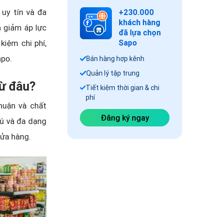
uy tín và đa
+230.000
khách hàng
 giảm áp lực
đã lựa chọn
kiệm chi phí,
Sapo
apo.
Bán hàng hợp kênh
Quản lý tập trung
từ đâu?
Tiết kiệm thời gian & chi
phí
huận và chất
Đăng ký ngay
ú và đa dạng
cửa hàng.