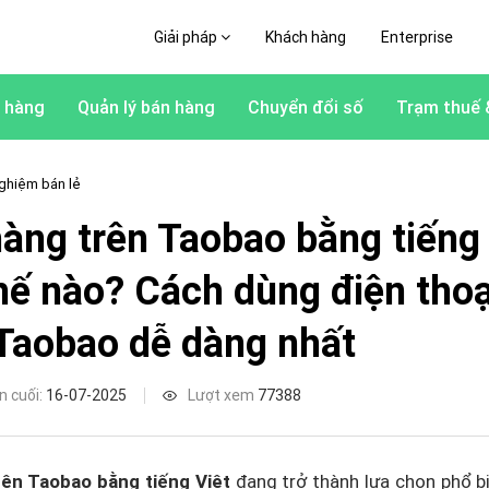
Giải pháp
Khách hàng
Enterprise
 hàng
Quản lý bán hàng
Chuyển đổi số
Trạm thuế 
ghiệm bán lẻ
àng trên Taobao bằng tiếng 
hế nào? Cách dùng điện tho
Taobao dễ dàng nhất
n cuối:
16-07-2025
Lượt xem
77388
ên Taobao bằng tiếng Việt
đang trở thành lựa chọn phổ b