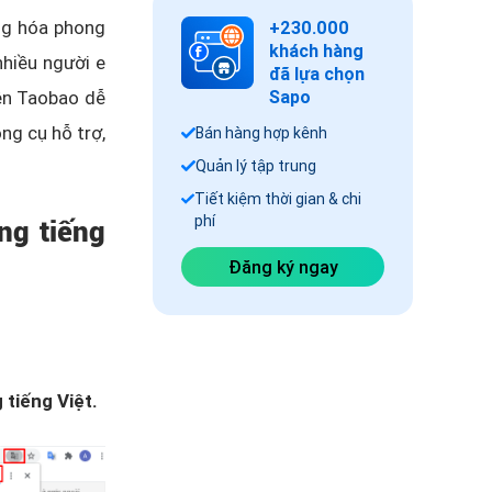
ng hóa phong
+230.000
khách hàng
nhiều người e
đã lựa chọn
rên Taobao dễ
Sapo
ông cụ hỗ trợ,
Bán hàng hợp kênh
Quản lý tập trung
Tiết kiệm thời gian & chi
phí
ng tiếng
Đăng ký ngay
 tiếng Việt.