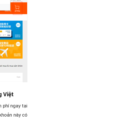
g Việt
 phí ngay tại
 khoản này có