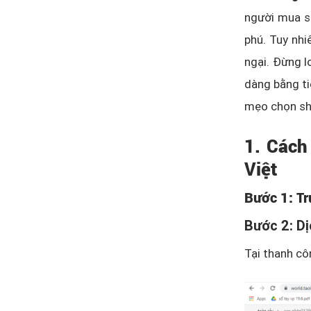
người mua s
phú. Tuy nhi
ngại. Đừng l
dàng bằng tiế
mẹo chọn sho
1. Cách
Việt
Bước 1: Tr
Bước 2: Dị
Tại thanh cô