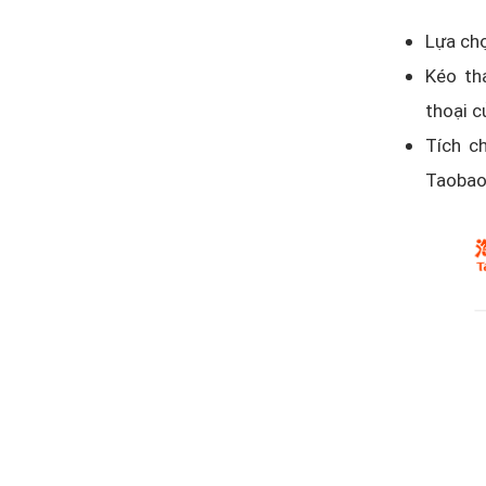
Lựa chọ
Kéo t
thoại c
Tích c
Taoba