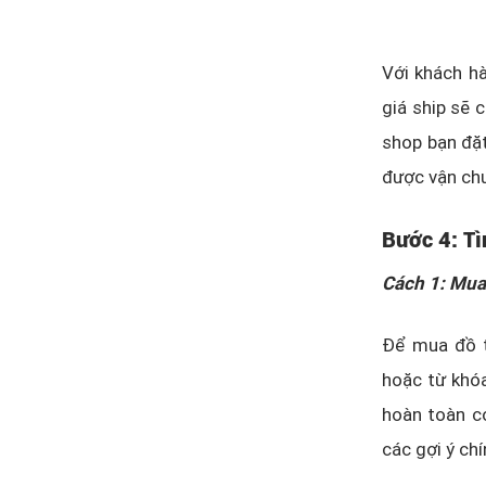
Với khách hà
giá ship sẽ c
shop bạn đặt
được vận chu
Bước 4: T
Cách 1: Mua
Để mua đồ t
hoặc từ khó
hoàn toàn có
các gợi ý ch