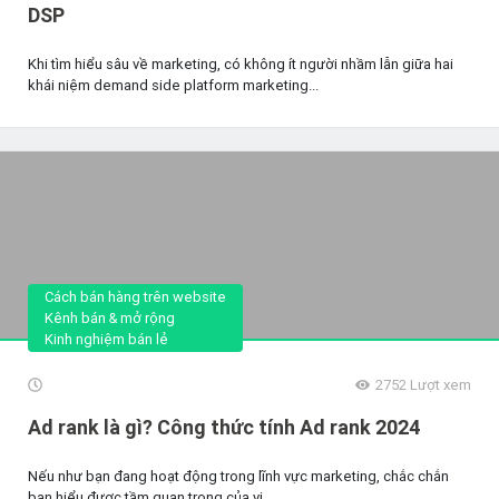
DSP
Khi tìm hiểu sâu về marketing, có không ít người nhầm lẫn giữa hai
khái niệm demand side platform marketing...
Cách bán hàng trên website
Kênh bán & mở rộng
Kinh nghiệm bán lẻ
2752
Lượt xem
Ad rank là gì? Công thức tính Ad rank 2024
Nếu như bạn đang hoạt động trong lĩnh vực marketing, chắc chắn
bạn hiểu được tầm quan trọng của vị...