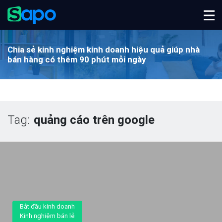
Chia sẻ kinh nghiệm kinh doanh hiệu quả
giúp nhà
bán hàng có thêm 90 phút mỗi ngày
Tag:
quảng cáo trên google
Bắt đầu kinh doanh
Kinh nghiệm bán lẻ