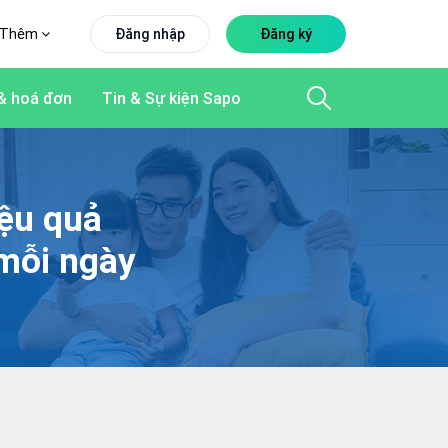
Thêm
Đăng nhập
Đăng ký
& hoá đơn
Tin & Sự kiện Sapo
iệu quả
mỗi ngày