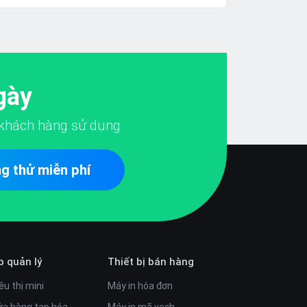
gày
khách hàng sử dụng
g thử miễn phí
p quản lý
Thiết bị bán hàng
êu thị mini
Máy in hóa đơn