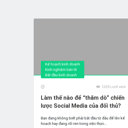
Kế hoạch kinh doanh
Kinh nghiệm bán lẻ
Bắt đầu kinh doanh
1205
Lượt xem
Làm thế nào để “thăm dò” chiến
lược Social Media của đối thủ?
Bạn đang không biết phải bắt đầu từ đâu để lên kế
hoạch hay đang rối ren trong việc thực...