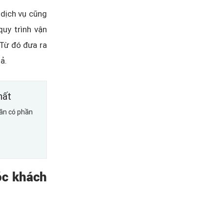
 dịch vụ cũng
uy trình vận
Từ đó đưa ra
uả.
hất
ần có phần
óc khách