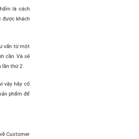
phẩm là cách
c được khách
tư vấn từ một
h cần. Và sẽ
 lần thứ 2.
ì vậy hãy cố
ề sản phẩm để
á về Customer