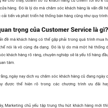
g kê cho thấy, doanh số từ khách hàng cũ chiếm tới 80% t
cửa hàng. Đó là lý do mà chăm sóc khách hàng là vấn đề h
c cải tiến và phát triển hệ thống bán hàng cũng như quy trìn
quan trọng của Customer Service là gì?
n đề mà khách hàng có thể gặp phải trong quá trình mua hà
thể nói là vô cùng đa dạng. Đó là lý do mà một hệ thống 
óc khách hàng rõ ràng, chuyên nghiệp sẽ là yếu tố hàng đầ
uan tâm.
rằng, ngày nay dịch vụ chăm sóc khách hàng cũ đang ngày 
ày được thể hiện rõ trong các chương trình ưu đãi h
y, Marketing chủ yếu tập trung thu hút khách hàng mới thì 