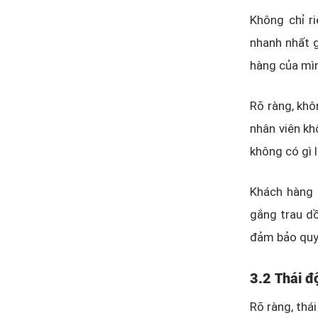
Không chỉ r
nhanh nhất g
hàng của mìn
Rõ ràng, khô
nhân viên kh
không có gì 
Khách hàng t
gắng trau dồ
đảm bảo quy 
3.2 Thái đ
Rõ ràng, thá