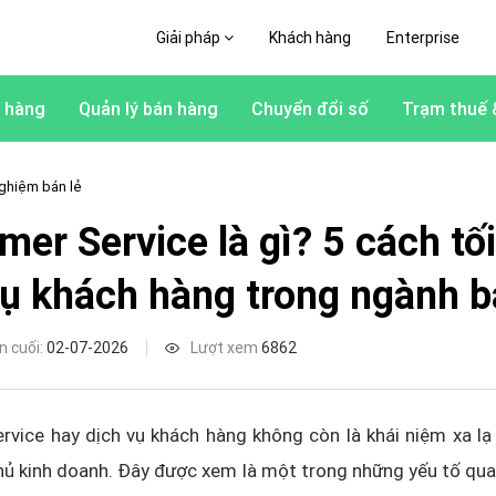
Giải pháp
Khách hàng
Enterprise
 hàng
Quản lý bán hàng
Chuyển đổi số
Trạm thuế 
ghiệm bán lẻ
mer Service là gì? 5 cách tố
vụ khách hàng trong ngành b
n cuối:
02-07-2026
Lượt xem
6862
vice hay dịch vụ khách hàng không còn là khái niệm xa lạ v
chủ kinh doanh. Đây được xem là một trong những yếu tố qu