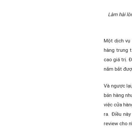
Làm hài lò
Một dịch vụ
hàng trung 
cao giá trị.
nắm bắt được
Và ngược lại
bán hàng nh
việc cửa hàn
ra. Điều nà
review cho n