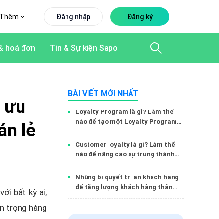
Thêm
Đăng nhập
Đăng ký
& hoá đơn
Tin & Sự kiện Sapo
BÀI VIẾT MỚI NHẤT
i ưu
Loyalty Program là gì? Làm thế
nào để tạo một Loyalty Program
án lẻ
hiệu quả?
Customer loyalty là gì? Làm thế
nào để nâng cao sự trung thành
của khách hàng?
Những bí quyết tri ân khách hàng
để tăng lượng khách hàng thân
ới bất kỳ ai,
thiết
an trọng hàng