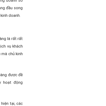
ổng doanh số
àng đầu song
h kinh doanh.
ng là rất rất
dịch vụ khách
u mà chủ kinh
càng được đề
ay hoạt động
hiện tại, các