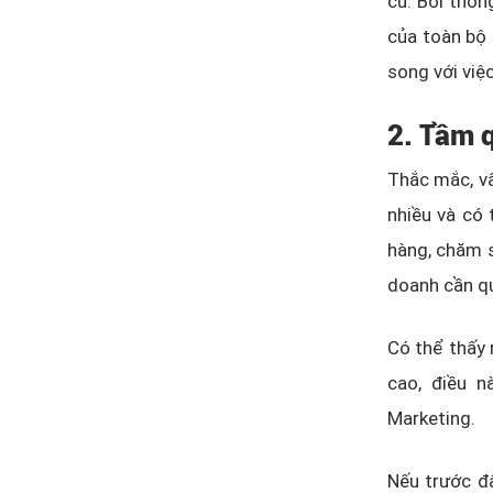
cũ. Bởi thốn
của toàn bộ 
song với việ
2. Tầm 
Thắc mắc, vấ
nhiều và có 
hàng, chăm s
doanh cần q
Có thể thấy 
cao, điều n
Marketing.
Nếu trước đâ