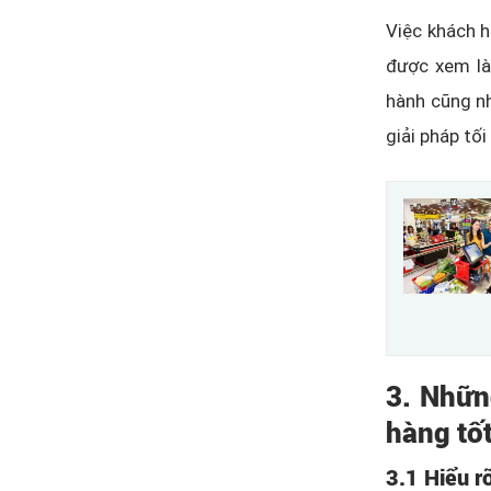
Việc khách h
được xem là
hành cũng nh
giải pháp tố
3. Nhữn
hàng tố
3.1 Hiểu r