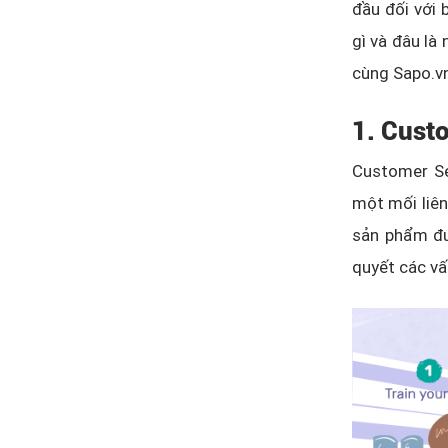
đầu đối với 
gì và đâu là
cùng Sapo.vn
1. Custo
Customer Se
một mối liên
sản phẩm đư
quyết các vấ