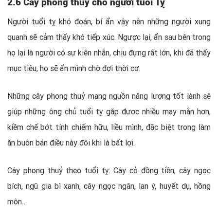
2.6 Cây phong thuỷ cho người tuổi Tỵ
Người tuổi tỵ khó đoán, bí ẩn vậy nên những người xung
quanh sẽ cảm thấy khó tiếp xúc. Ngược lại, ẩn sau bên trong
họ lại là người có sự kiên nhẫn, chịu đựng rất lớn, khi đã thấy
mục tiêu, họ sẽ ẩn mình chờ đợi thời cơ.
Những cây phong thuỷ mang nguồn năng lượng tốt lành sẽ
giúp những ông chủ tuổi tỵ gặp được nhiều may mắn hơn,
kiềm chế bớt tính chiếm hữu, liều mình, đặc biệt trong làm
ăn buôn bán điều này đôi khi là bất lợi.
Cây phong thuỷ theo tuổi tỵ: Cây cỏ đồng tiền, cây ngọc
bích, ngũ gia bì xanh, cây ngọc ngân, lan ý, huyết dụ, hồng
môn…