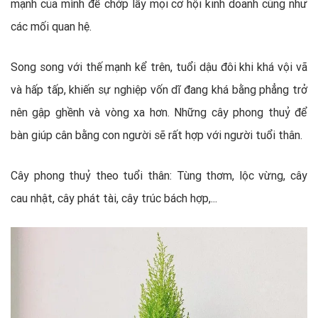
mạnh của mình để chớp lấy mọi cơ hội kinh doanh cũng như
các mối quan hệ.
Song song với thế mạnh kể trên, tuổi dậu đôi khi khá vội vã
và hấp tấp, khiến sự nghiệp vốn dĩ đang khá bằng phẳng trở
nên gập ghềnh và vòng xa hơn. Những cây phong thuỷ để
bàn giúp cân bằng con người sẽ rất hợp với người tuổi thân.
Cây phong thuỷ theo tuổi thân: Tùng thơm, lộc vừng, cây
cau nhật, cây phát tài, cây trúc bách hợp,...