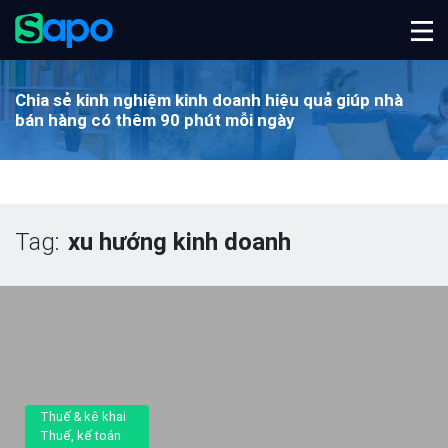
Chia sẻ kinh nghiệm kinh doanh hiệu quả
giúp nhà
bán hàng có thêm 90 phút mỗi ngày
Tag:
xu hướng kinh doanh
Thuế & kê khai
Thuế, kế toán