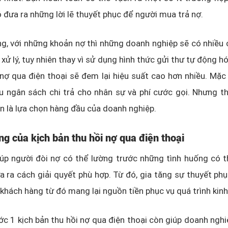
ó đưa ra những lời lẽ thuyết phục để người mua trả nợ.
, với những khoản nợ thì những doanh nghiệp sẽ có nhiều 
 xử lý, tuy nhiên thay vì sử dụng hình thức gửi thư tự động h
 nợ qua điện thoại sẽ đem lại hiệu suất cao hơn nhiều. Mặc
u ngân sách chi trả cho nhân sự và phí cước gọi. Nhưng t
ẫn là lựa chọn hàng đầu của doanh nghiệp.
ng của kịch bản thu hồi nợ qua điện thoại
úp người đòi nợ có thể lường trước những tình huống có t
 ra cách giải quyết phù hợp. Từ đó, gia tăng sự thuyết ph
i khách hàng từ đó mang lại nguồn tiền phục vụ quá trình kin
ớc 1 kịch bản thu hồi nợ qua điện thoại còn giúp doanh ngh