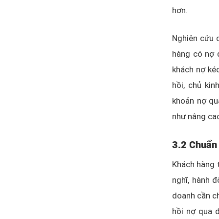
hơn.
Nghiên cứu c
hàng có nợ 
khách nợ kéo
hồi, chủ ki
khoản nợ qu
như nâng cao
3.2 Chuẩn 
Khách hàng t
nghĩ, hành đ
doanh cần ch
hồi nợ qua 