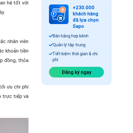
an hệ tốt với
+230.000
ây.
khách hàng
đã lựa chọn
Sapo
Bán hàng hợp kênh
oặc nhân viên
Quản lý tập trung
ác khoản tiền
Tiết kiệm thời gian & chi
ợp đồng, thỏa
phí
Đăng ký ngay
ối ưu chi phí
 trực tiếp và