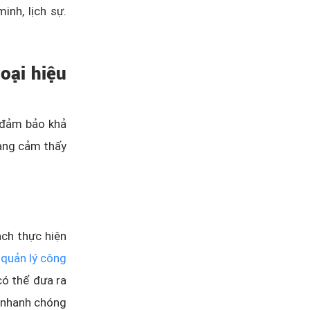
inh, lịch sự.
oại hiệu
ể đảm bảo khả
hàng cảm thấy
ạch thực hiện
g
quản lý công
có thể đưa ra
ợ nhanh chóng