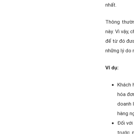
nhất.
Thông thường
này. Vì vậy,
để từ đó đưa
những lý do 
Ví dụ:
Khách h
hóa đơn
doanh l
hàng ng
Đối với
trước 