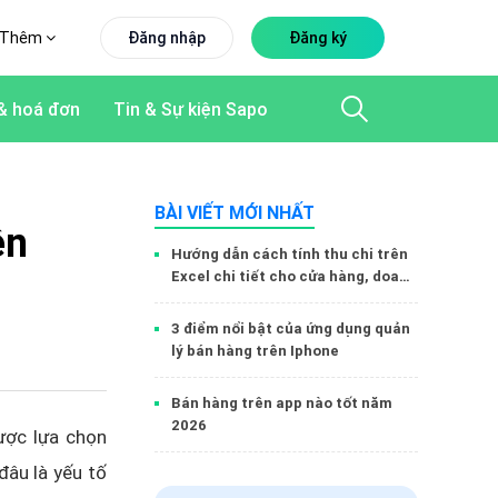
Thêm
Đăng nhập
Đăng ký
& hoá đơn
Tin & Sự kiện Sapo
BÀI VIẾT MỚI NHẤT
ện
Hướng dẫn cách tính thu chi trên
Excel chi tiết cho cửa hàng, doanh
nghiệp
3 điểm nổi bật của ứng dụng quản
lý bán hàng trên Iphone
Bán hàng trên app nào tốt năm
2026
ược lựa chọn
đâu là yếu tố