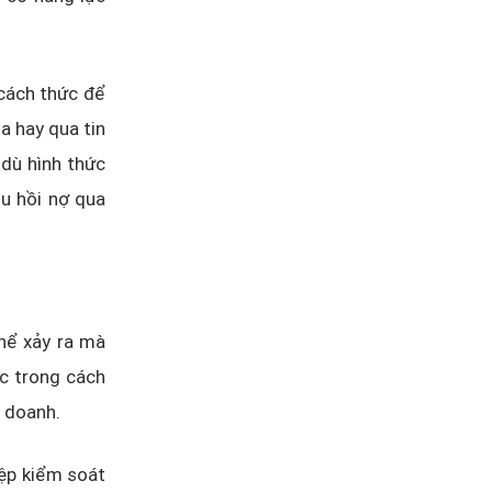
cách thức để
óa hay qua tin
 dù hình thức
hu hồi nợ qua
hể xảy ra mà
ục trong cách
h doanh.
iệp kiểm soát