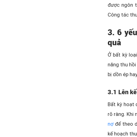
được ngôn từ
Công tác thu
3. 6 yế
quả
Ở bất kỳ loạ
năng thu hồi
bị dồn ép hay
3.1 Lên kế
Bất kỳ hoạt 
rõ ràng. Khi
nợ
để theo d
kế hoạch thu