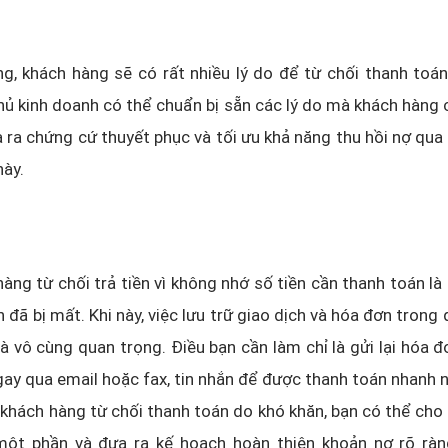
, khách hàng sẽ có rất nhiều lý do để từ chối thanh toán
 chủ kinh doanh có thể chuẩn bị sẵn các lý do mà khách hàng 
 ra chứng cứ thuyết phục và tối ưu khả năng thu hồi nợ qua 
này.
àng từ chối trả tiền vì không nhớ số tiền cần thanh toán là
 đã bị mất. Khi này, việc lưu trữ giao dịch và hóa đơn trong 
à vô cùng quan trọng. Điều bạn cần làm chỉ là gửi lại hóa 
ay qua email hoặc fax, tin nhắn để được thanh toán nhanh 
 khách hàng từ chối thanh toán do khó khăn, bạn có thể cho 
một phần và đưa ra kế hoạch hoàn thiện khoản nợ rõ rà