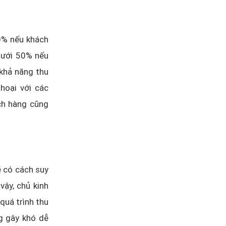
0% nếu khách
dưới 50% nếu
 khả năng thu
hoại với các
ch hàng cũng
ẽ có cách suy
vậy, chủ kinh
quá trình thu
g gây khó dễ