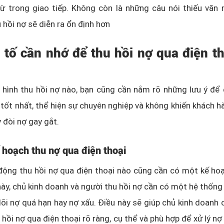
 trong giao tiếp. Không còn là những câu nói thiếu văn m
 hồi nợ sẽ diễn ra ổn định hơn
u tố cần nhớ để thu hồi nợ qua điện th
i hình thu hồi nợ nào, bạn cũng cần nắm rõ những lưu ý đ
 tốt nhất, thể hiện sự chuyên nghiệp và không khiến khách 
 đòi nợ gay gắt.
 hoạch thu nợ qua điện thoại
động thu hồi nợ qua điện thoại nào cũng cần có một kế ho
 này, chủ kinh doanh và người thu hồi nợ cần có một hệ thốn
õi nợ quá hạn hay nợ xấu. Điều này sẽ giúp chủ kinh doanh 
 hồi nợ qua điện thoại rõ ràng, cụ thể và phù hợp để xử lý n