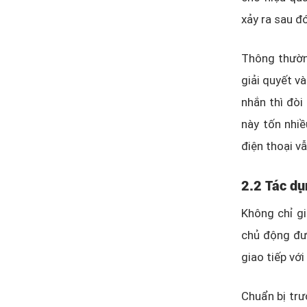
xảy ra sau đ
Thông thường
giải quyết và
nhắn thì đòi
này tốn nhiề
điện thoại v
2.2 Tác dụ
Không chỉ gi
chủ động đưa
giao tiếp vớ
Chuẩn bị trư