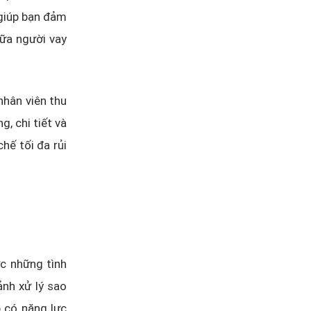
 giúp bạn đảm
iữa người vay
nhân viên thu
g, chi tiết và
hế tối đa rủi
ớc những tình
ảnh xử lý sao
 có năng lực