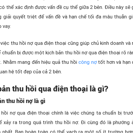
có thể xác định được vấn đề cụ thể giữa 2 bên. Điều này sẽ
 giải quyết triệt để vấn đề và hạn chế tối đa mâu thuẫn g
o vay.
 việc thu hồi nợ qua điện thoại cũng giúp chủ kinh doanh và 
 chuẩn bị được một kịch bản thu hồi nợ qua điện thoại rõ ràn
t. Nhằm mang đến hiệu quả thu hồi
công nợ
tốt hơn và hạn c
quan hệ tốt đẹp của cả 2 bên.
bản thu hồi qua điện thoại là gì?
n thu hồi nợ là gì
 hồi nợ qua điện thoại chính là việc chúng ta chuẩn bị trư
 xảy ra trong quá trình thu hồi nợ. Đi cùng đó là phướng 
 nhất. Bạn hoàn toàn có thể vạch ra một số ít trường hợp