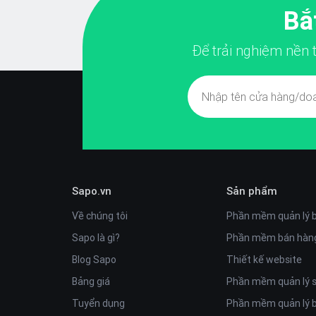
Bắ
Để trải nghiệm nền
Sapo.vn
Sản phẩm
Về chúng tôi
Phần mềm quản lý 
Sapo là gì?
Phần mềm bán hàng
Blog Sapo
Thiết kế website
Bảng giá
Phần mềm quản lý
Tuyển dụng
Phần mềm quản lý 