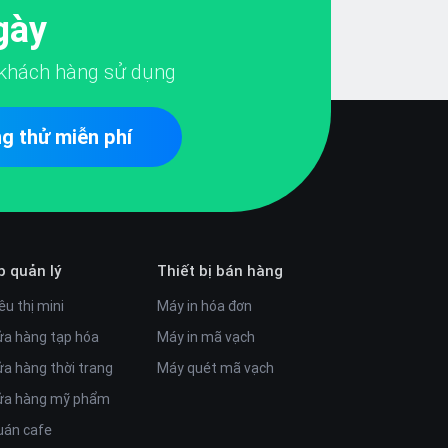
gày
khách hàng sử dụng
g thử miễn phí
p quản lý
Thiết bị bán hàng
êu thị mini
Máy in hóa đơn
ửa hàng tạp hóa
Máy in mã vạch
ửa hàng thời trang
Máy quét mã vạch
cửa hàng mỹ phẩm
uán cafe