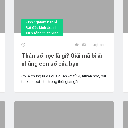
Kinh nghiệm bán lẻ
Bắt đầu kinh doanh
Xu hướng thị trường
18311
Lượt xem
Thần số học là gì? Giải mã bí ẩn
những con số của bạn
Có lẽ chúng ta đã quá quen với tử vi, huyền học, bát
tự, xem bói,...thì trong thời gian gần...