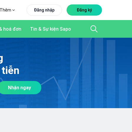
Thêm
Đăng nhập
Đăng ký
& hoá đơn
Tin & Sự kiện Sapo
g
tiễn
Nhận ngay