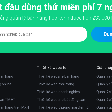
t đầu dùng thử miễn phí 7 n
 tảng quản lý bán hàng hợp kênh được hơn
230,000
Dùn
Thiết kế website
Giải phá
bán hàng
Thiết kế website bán hàng
Quản lý si
 online
Thiết kế web thời trang
Quản lý c
Thiết kế web doanh nghiệp
Quản lý c
 sàn TMĐT
Thiết kế website bất động sản
Quản lý 
bán hàng trên MXH
Thiết kế web thương mại điện tử
Quản lý q