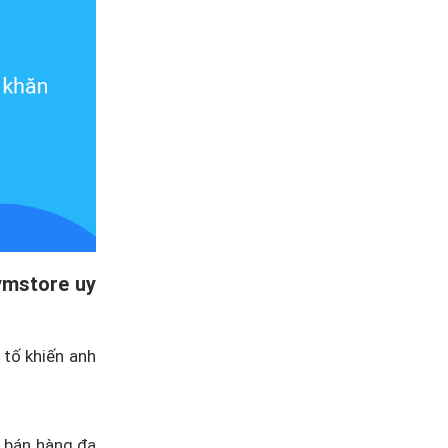
ymstore uy
 tố khiến anh
 bán hàng đa