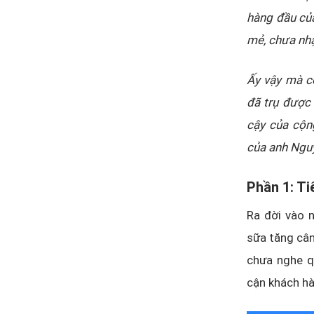
hàng đầu của
mẻ, chưa nhậ
Ấy vậy mà c
đã trụ được 
cậy của cộn
của anh Nguy
Phần 1: Ti
Ra đời vào 
sữa tăng cân
chưa nghe q
cận khách hà