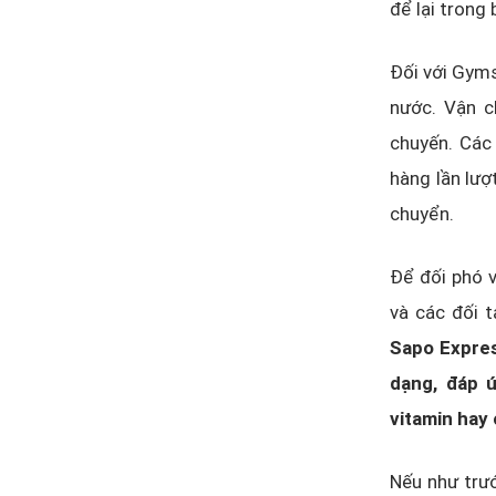
để lại trong
Đối với Gyms
nước. Vận c
chuyến. Các 
hàng lần lượ
chuyển.
Để đối phó v
và các đối 
Sapo Expres
dạng, đáp 
vitamin hay 
Nếu như trướ