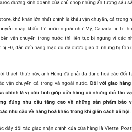
 bước đường kinh doanh của chủ shop những ấn tượng sâu sắ
tore, khó khăn lớn nhất chính là khâu vận chuyển, cả trong 
huyển nhập khẩu từ nước ngoài như Mỹ, Canada bị trì h
bên vận chuyển trong nước thì liên tục bị ngưng vì các n
t bị F0, dẫn đến hàng mặc dù đã được giao đi nhưng bị tồn 
ới thách thức này, anh Hùng đã phải đa dạng hoá các đối 
tác vận chuyển cả trong và ngoài nước.
Đối với giao hàng
s chính là vị cứu tinh giúp cửa hàng có những đối tác v
ứng đúng nhu cầu tăng cao về những sản phẩm bảo v
các nhu cầu về hàng hoá khác trong khi giãn cách xã hội.
c đây đối tác giao nhận chính của cửa hàng là Viettel Post 