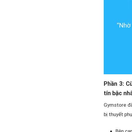
Phần 3: C
tín bậc nh
Gymstore đ
bị thuyết ph
Bên cạ