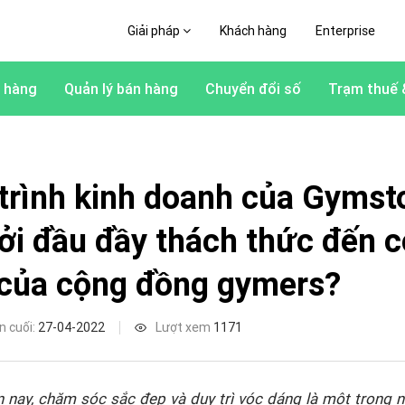
Giải pháp
Khách hàng
Enterprise
 hàng
Quản lý bán hàng
Chuyển đổi số
Trạm thuế 
trình kinh doanh của Gymst
ởi đầu đầy thách thức đến 
của cộng đồng gymers?
n cuối:
27-04-2022
Lượt xem
1171
 nay, chăm sóc sắc đẹp và duy trì vóc dáng là một trong 