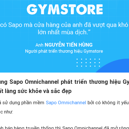
ùng Sapo Omnichannel phát triển thương hiệu G
ất làng sức khỏe và sắc đẹp
ã sử dụng phần mềm
Sapo Omnichannel
bởi có không ít yếu
ục như:
nh bán hàng truyền thống thì Sapo Omnichannel đã mở rộng