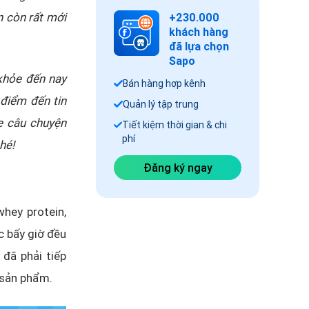
n còn rất mới
+230.000
khách hàng
đã lựa chọn
Sapo
khỏe đến nay
Bán hàng hợp kênh
 điểm đến tin
Quản lý tập trung
e câu chuyện
Tiết kiệm thời gian & chi
phí
hé!
Đăng ký ngay
hey protein,
c bấy giờ đều
đã phải tiếp
 sản phẩm.