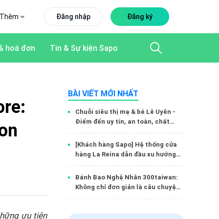
Thêm
Đăng nhập
Đăng ký
& hoá đơn
Tin & Sự kiện Sapo
BÀI VIẾT MỚI NHẤT
ore:
Chuỗi siêu thị mẹ & bé Lê Uyên -
Điểm đến uy tín, an toàn, chất
con
lượng cho con yêu
[Khách hàng Sapo] Hệ thống cửa
hàng La Reina dẫn đầu xu hướng
thời trang dành cho phái đẹp
Bánh Bao Nghệ Nhân 300taiwan:
Không chỉ đơn giản là câu chuyện
kinh doanh…
những ưu tiên