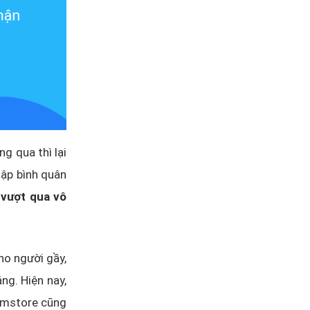
g qua thì lại
hập bình quân
 vượt qua vô
ho người gầy,
ng. Hiện nay,
Gymstore cũng