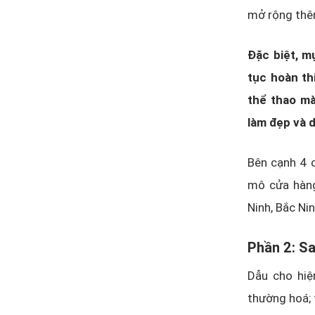
mở rộng thê
Đặc biệt, m
tục hoàn th
thể thao m
làm đẹp và d
Bên cạnh 4 
mô cửa hàng
Ninh, Bắc Nin
Phần 2: S
Dẫu cho hiệ
thường hoá; 