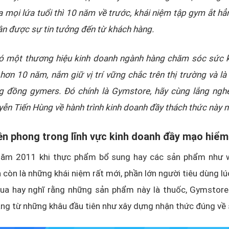
 mọi lứa tuổi thì 10 năm về trước, khái niệm tập gym ắt hẳ
n được sự tin tưởng đến từ khách hàng.
ó một thương hiệu kinh doanh ngành hàng chăm sóc sức 
hơn 10 năm, nắm giữ vị trí vững chắc trên thị trường và là
g đồng gymers. Đó chính là Gymstore, hãy cùng lắng ngh
ễn Tiến Hùng về hành trình kinh doanh đầy thách thức này n
ên phong trong lĩnh vực kinh doanh đầy mạo hiểm
năm 2011 khi thực phẩm bổ sung hay các sản phẩm như w
 còn là những khái niệm rất mới, phần lớn người tiêu dùng lú
ua hay nghĩ rằng những sản phẩm này là thuốc, Gymstore 
ng từ những khâu đầu tiên như xây dựng nhận thức đúng về