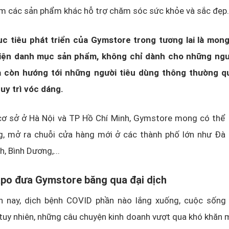
m các sản phẩm khác hỗ trợ chăm sóc sức khỏe và sắc đẹp.
ục tiêu phát triển của Gymstore trong tương lai là mong
iện danh mục sản phẩm, không chỉ dành cho những ngư
à còn hướng tới những người tiêu dùng thông thường q
uy trì vóc dáng.
cơ sở ở Hà Nội và TP Hồ Chí Minh, Gymstore mong có thể
, mở ra chuỗi cửa hàng mới ở các thành phố lớn như Đà
h, Bình Dương,...
apo đưa Gymstore băng qua đại dịch
n nay, dịch bệnh COVID phần nào lắng xuống, cuộc sống 
tuy nhiên, những câu chuyện kinh doanh vượt qua khó khăn 