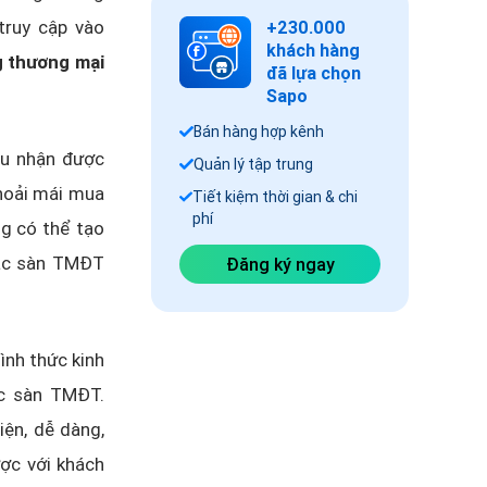
truy cập vào
+230.000
khách hàng
g thương mại
đã lựa chọn
Sapo
Bán hàng hợp kênh
ều nhận được
Quản lý tập trung
thoải mái mua
Tiết kiệm thời gian & chi
phí
ng có thể tạo
các sàn TMĐT
Đăng ký ngay
ình thức kinh
ác sàn TMĐT.
ện, dễ dàng,
ược với khách