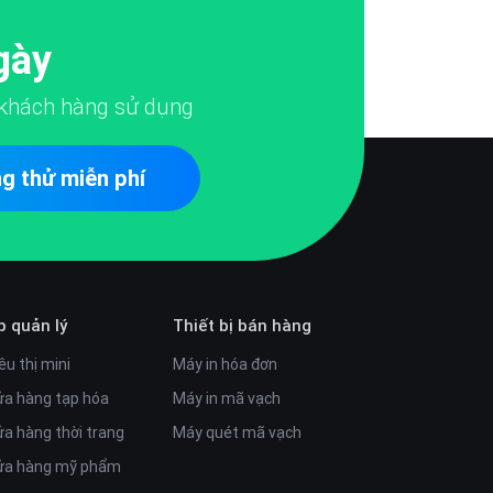
gày
khách hàng sử dụng
g thử miễn phí
p quản lý
Thiết bị bán hàng
êu thị mini
Máy in hóa đơn
ửa hàng tạp hóa
Máy in mã vạch
ửa hàng thời trang
Máy quét mã vạch
cửa hàng mỹ phẩm