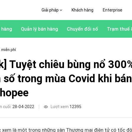
Giải pháp
Khách hàng
Enterprise
 hàng
Quản lý bán hàng
Chuyển đổi số
Trạm thuế 
 miễn phí
k] Tuyệt chiêu bùng nổ 300
 số trong mùa Covid khi bá
Shopee
n cuối:
28-04-2022
Lượt xem
12395
 xem là một trong những sàn Thương mại điện tử có tốc độ