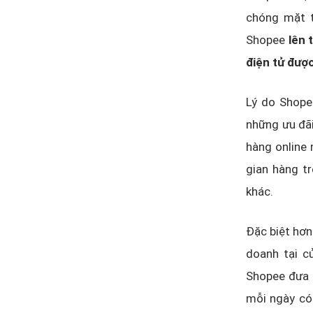
chóng mặt t
Shopee
lên 
điện tử đượ
Lý do Shope
những ưu đãi
hàng online 
gian hàng t
khác.
Đặc biệt hơn
doanh tại c
Shopee đưa t
mỗi ngày có 