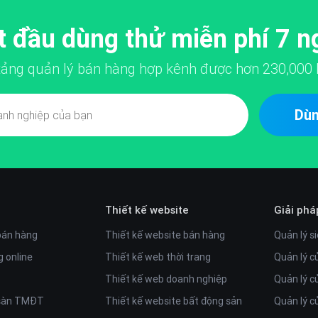
t đầu dùng thử miễn phí 7 n
 tảng quản lý bán hàng hợp kênh được hơn
230,000
Dùn
Thiết kế website
Giải phá
bán hàng
Thiết kế website bán hàng
Quản lý si
 online
Thiết kế web thời trang
Quản lý c
Thiết kế web doanh nghiệp
Quản lý c
 sàn TMĐT
Thiết kế website bất động sản
Quản lý 