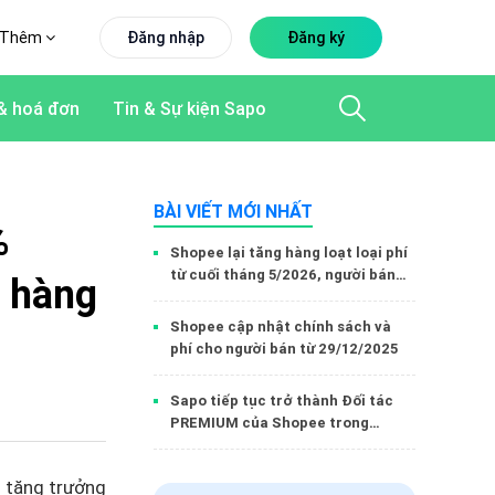
Thêm
Đăng nhập
Đăng ký
& hoá đơn
Tin & Sự kiện Sapo
BÀI VIẾT MỚI NHẤT
%
Shopee lại tăng hàng loạt loại phí
từ cuối tháng 5/2026, người bán
n hàng
cần lưu ý gì?
​​​​​​​Shopee cập nhật chính sách và
phí cho người bán từ 29/12/2025
Sapo tiếp tục trở thành Đối tác
PREMIUM của Shopee trong
Q2/2026: Khẳng định vị thế tiên
phong trong ngành
 tăng trưởng