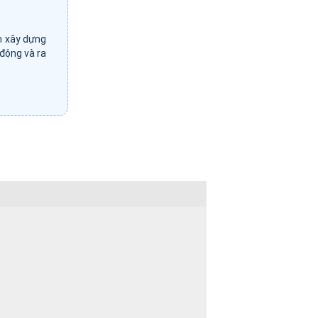
m xây dựng
 động và ra