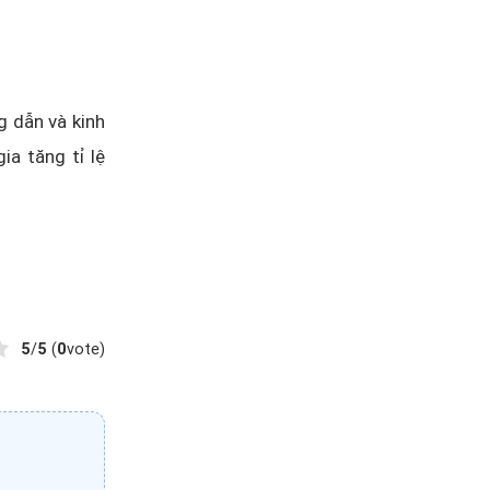
 dẫn và kinh
ia tăng tỉ lệ
5
/
5
(
0
vote)