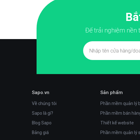
Bắ
Để trải nghiệm nền
Sapo.vn
Sản phẩm
Về chúng tôi
Phần mềm quản lý 
Sapo là gì?
Phần mềm bán hàng
Blog Sapo
Thiết kế website
Bảng giá
Phần mềm quản lý