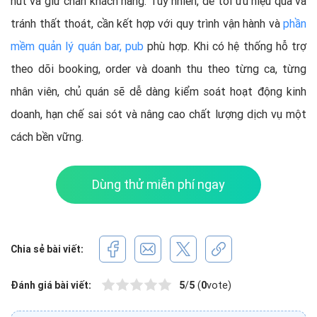
hút và giữ chân khách hàng. Tuy nhiên, để tối ưu hiệu quả và
tránh thất thoát, cần kết hợp với quy trình vận hành và
phần
mềm quản lý quán bar, pub
phù hợp. Khi có hệ thống hỗ trợ
theo dõi booking, order và doanh thu theo từng ca, từng
nhân viên, chủ quán sẽ dễ dàng kiểm soát hoạt động kinh
doanh, hạn chế sai sót và nâng cao chất lượng dịch vụ một
cách bền vững.
Dùng thử miễn phí ngay
Chia sẻ bài viết:
Đánh giá bài viết:
5
/
5
(
0
vote)