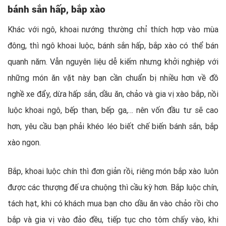
bánh sắn hấp, bắp xào
Khác với ngô, khoai nướng thường chỉ thích hợp vào mùa
đông, thì ngô khoai luộc, bánh sắn hấp, bắp xào có thể bán
quanh năm. Vẫn nguyên liệu dễ kiếm nhưng khởi nghiệp với
những món ăn vặt này bạn cần chuẩn bị nhiều hơn về đồ
nghề xe đẩy, dừa hấp sắn, dầu ăn, chảo và gia vị xào bắp, nồi
luộc khoai ngô, bếp than, bếp ga,… nên vốn đầu tư sẽ cao
hơn, yêu cầu bạn phải khéo léo biết chế biến bánh sắn, bắp
xào ngon.
Bắp, khoai luộc chín thì đơn giản rồi, riêng món bắp xào luôn
được các thượng đế ưa chuộng thì cầu kỳ hơn. Bắp luộc chín,
tách hạt, khi có khách mua bạn cho dầu ăn vào chảo rồi cho
bắp và gia vị vào đảo đều, tiếp tục cho tôm chấy vào, khi