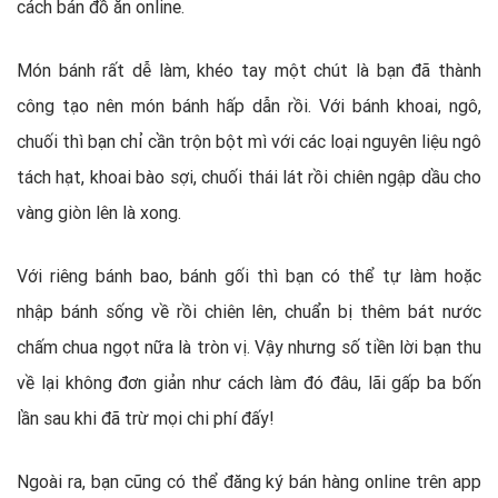
cách bán đồ ăn online.
Món bánh rất dễ làm, khéo tay một chút là bạn đã thành
công tạo nên món bánh hấp dẫn rồi. Với bánh khoai, ngô,
chuối thì bạn chỉ cần trộn bột mì với các loại nguyên liệu ngô
tách hạt, khoai bào sợi, chuối thái lát rồi chiên ngập dầu cho
vàng giòn lên là xong.
Với riêng bánh bao, bánh gối thì bạn có thể tự làm hoặc
nhập bánh sống về rồi chiên lên, chuẩn bị thêm bát nước
chấm chua ngọt nữa là tròn vị. Vậy nhưng số tiền lời bạn thu
về lại không đơn giản như cách làm đó đâu, lãi gấp ba bốn
lần sau khi đã trừ mọi chi phí đấy!
Ngoài ra, bạn cũng có thể đăng ký bán hàng online trên app