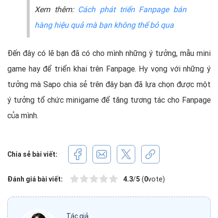
Xem thêm:
Cách phát triển Fanpage bán
hàng hiệu quả mà bạn không thể bỏ qua
Đến đây có lẽ bạn đã có cho mình những ý tưởng, mẫu mini
game hay để triển khai trên Fanpage. Hy vọng với những ý
tưởng mà Sapo chia sẻ trên đây bạn đã lựa chọn được một
ý tưởng tổ chức minigame để tăng tương tác cho Fanpage
của mình.
Chia sẻ bài viết:
Đánh giá bài viết:
4.3
/
5
(
0
vote)
Tác giả