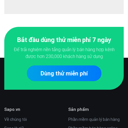
Bắt đầu dùng thử miễn phí 7 ngày
Để trải nghiệm nền tảng quản lý bán hàng hợp kênh
được hơn
230,000
khách hàng sử dụng
Dùng thử miễn phí
Sapo.vn
Sản phẩm
Về chúng tôi
Phần mềm quản lý bán hàng