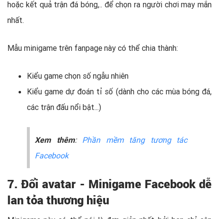
hoặc kết quả trận đá bóng,.. để chọn ra người chơi may mắn
nhất.
Mẫu minigame trên fanpage này có thể chia thành:
Kiểu game chọn số ngẫu nhiên
Kiểu game dự đoán tỉ số (dành cho các mùa bóng đá,
các trận đấu nổi bật...)
Xem thêm
:
Phần mềm tăng tương tác
Facebook
7. Đổi avatar - Minigame Facebook dễ
lan tỏa thương hiệu