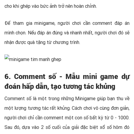
cho khi ghép vào bức ảnh trở nên hoàn chỉnh.
Để tham gia minigame, người chơi cần comment đáp án
mình chọn. Nếu đáp án đúng và nhanh nhất, người chơi đó sẽ
nhận được quà tặng từ chương trình.
6. Comment số - Mẫu mini game dự
đoán hấp dẫn, tạo tương tác khủng
Comment số là một trong những Minigame giúp bạn thu về
một lượng tương tác rất khủng. Cách chơi vô cùng đơn giản,
người chơi chỉ cần comment một con số bất kỳ từ 0 - 1000.
Sau đó, dựa vào 2 số cuối của giải đặc biệt xổ số hôm đó