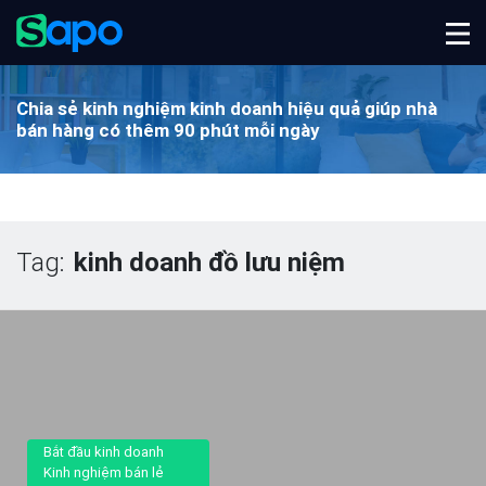
Chia sẻ kinh nghiệm kinh doanh hiệu quả
giúp nhà
bán hàng có thêm 90 phút mỗi ngày
Tag:
kinh doanh đồ lưu niệm
Bắt đầu kinh doanh
Kinh nghiệm bán lẻ