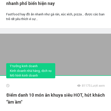
nhanh phổ biến hiện nay
Fastfood hay đồ ăn nhanh như gà rán, xúc xích, pizza… được các bạn
trẻ rất yêu thích vì sự...
Ý tưởng kinh doanh
Kinh doanh nhà hàng, dịch vụ
Mô hình kinh doanh
81175
Lượt xem
Điểm danh 10 món ăn khuya siêu HOT, hút khách
"ầm ầm"