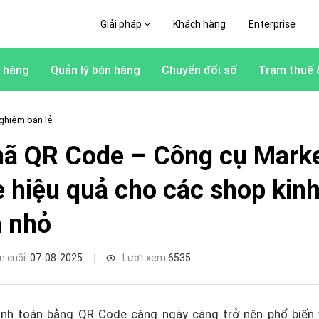
Giải pháp
Khách hàng
Enterprise
 hàng
Quản lý bán hàng
Chuyển đổi số
Trạm thuế 
ghiệm bán lẻ
mã QR Code – Công cụ Mark
e hiệu quả cho các shop kin
 nhỏ
n cuối:
07-08-2025
Lượt xem
6535
anh toán bằng QR Code càng ngày càng trở nên phổ biến 