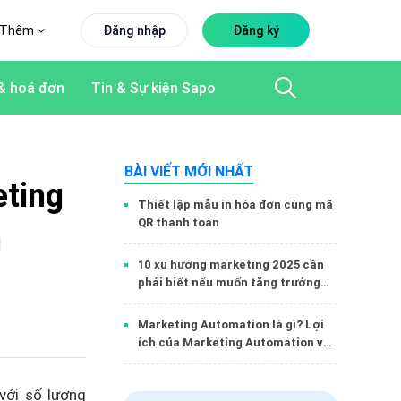
Thêm
Đăng nhập
Đăng ký
& hoá đơn
Tin & Sự kiện Sapo
BÀI VIẾT MỚI NHẤT
eting
Thiết lập mẫu in hóa đơn cùng mã
QR thanh toán
h
10 xu hướng marketing 2025 cần
phải biết nếu muốn tăng trưởng
doanh thu hiệu quả
Marketing Automation là gì? Lợi
ích của Marketing Automation với
doanh nghiệp
với số lượng