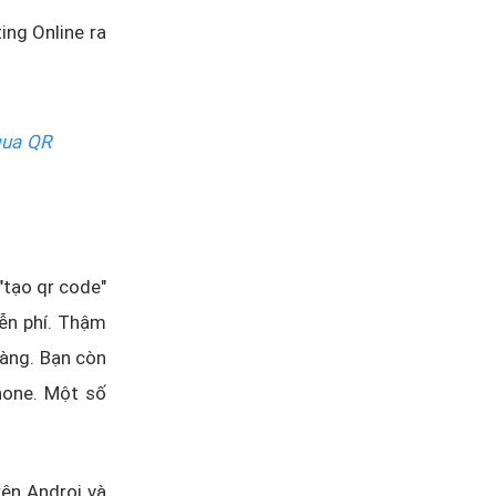
ng Online ra
qua QR
"tạo qr code"
ễn phí. Thậm
hàng. Bạn còn
hone. Một số
rên Androi và