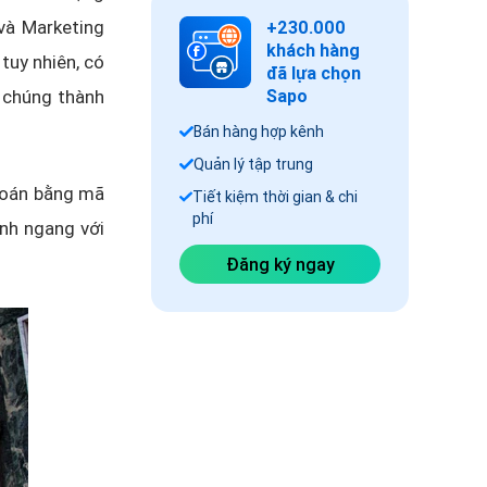
và
Marketing
+230.000
khách hàng
tuy nhiên, có
đã lựa chọn
n chúng thành
Sapo
Bán hàng hợp kênh
Quản lý tập trung
 toán bằng mã
Tiết kiệm thời gian & chi
phí
ánh ngang với
Đăng ký ngay