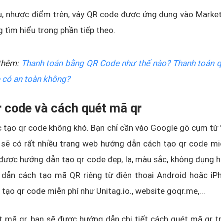
, nhược điểm trên, vậy QR code được ứng dụng vào Marketi
g tìm hiểu trong phần tiếp theo.
thêm:
Thanh toán bằng QR Code như thế nào? Thanh toán 
 có an toàn không?
r code và cách quét mã qr
ệc tạo qr code không khó. Bạn chỉ cần vào Google gõ cụm từ 
 sẽ có rất nhiều trang web hướng dẫn cách tạo qr code mi
 được hướng dẫn tạo qr code đẹp, lạ, màu sắc, không đụng 
dẫn cách tạo mã QR riêng từ điện thoại Android hoặc iP
 tạo qr code miễn phí như Unitag.io., website goqr.me,...
 mã qr, bạn sẽ được hướng dẫn chi tiết cách quét mã qr t