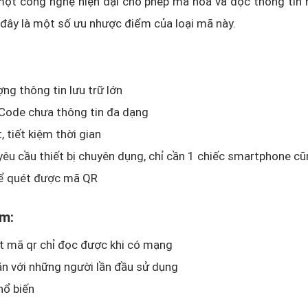
một công nghệ hiện đại cho phép mã hoá và đọc thông tin 
ới đây là một số ưu nhược điểm của loại mã này.
ợng thông tin lưu trữ lớn
Code chưa thông tin đa dạng
, tiết kiệm thời gian
êu cầu thiết bị chuyên dụng, chỉ cần 1 chiếc smartphone cũ
ể quét được mã QR
m:
t mã qr chỉ đọc được khi có mạng
n với những người lần đầu sử dụng
hổ biến