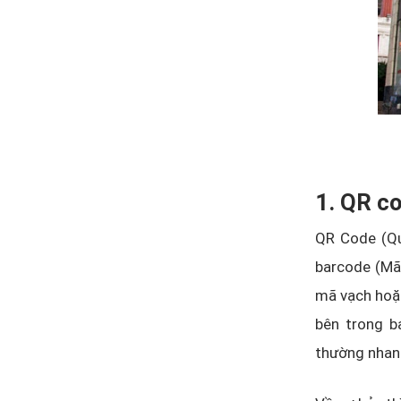
1. QR co
QR Code (Qu
barcode (Mã
mã vạch hoặc
bên trong 
thường nhanh