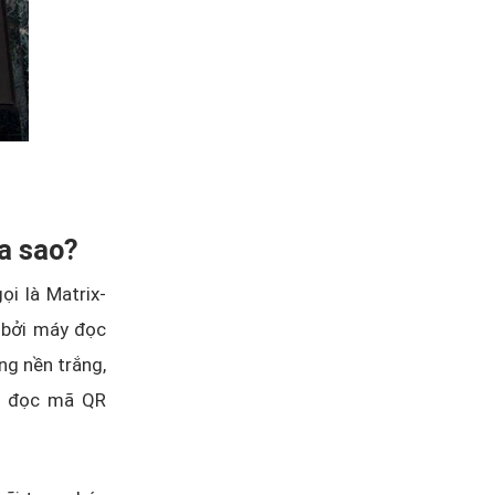
ra sao?
i là Matrix-
 bởi máy đọc
ng nền trắng,
ộ đọc mã QR