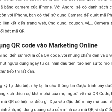
ã bằng camera của iPhone. Với Androi sẽ có danh sách 
còn với iPhone, bạn có thể sử dụng Camera để quét mã Ph
 liên kết đến trang web, ứng dụng, coupon, vé,... Camera
nổi bật mã QR.
dụng QR code vào Marketing Online
i nói đến sự mới lạ của QR code, với những chấm đen và ô 
hút người dùng ngay từ cái nhìn đầu tiên, tạo nên sự tò mò 
thứ tiếp thị rất cần.
 ký tự đặc biệt này lại là các thông tin được trình bày dư
àng kích thích sự khám phá của mọi người về mã QR Code,
t mã QR sẽ hiện ra điều gì. Dựa vào đặc điểm này mà các nh
hình ảnh, nội dung quảng cáo của mình sau mã QR, ví dụ điển