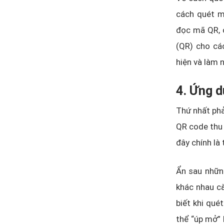
cách quét m
đọc mã QR, 
(QR) cho các
hiện và làm 
4. Ứng 
Thứ nhất phả
QR code thu 
đây chính là 
Ẩn sau những
khác nhau c
biết khi qué
thể “úp mở” 