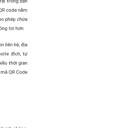
rãi trong bán
a QR code nằm
cho phép chứa
ông tin hơn.
n liên hệ, địa
ite đích, tự
iều thời gian
n mã QR Code