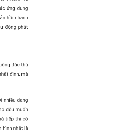
các ứng dụng
ản hồi nhanh
 tự động phát
vuông đặc thù
nhất định, mà
ới nhiều dạng
 họ đều muốn
à tiếp thị có
 hình nhất là