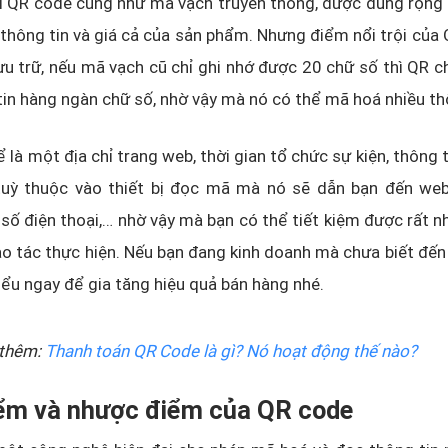
ì QR code cũng như mã vạch truyền thống, được dùng rộng 
ữ thông tin và giá cả của sản phẩm. Nhưng điểm nổi trội củ
ưu trữ, nếu mã vạch cũ chỉ ghi nhớ được 20 chữ số thì QR 
in hàng ngàn chữ số, nhờ vậy mà nó có thể mã hoá nhiều th
là một địa chỉ trang web, thời gian tổ chức sự kiện, thông ti
 tuỳ thuộc vào thiết bị đọc mã mà nó sẽ dẫn bạn đến webs
 số điện thoại,… nhờ vậy mà bạn có thể tiết kiệm được rất nh
o tác thực hiện. Nếu bạn đang kinh doanh mà chưa biết đế
hiểu ngay để gia tăng hiệu quả bán hàng nhé.
thêm:
Thanh toán QR Code là gì? Nó hoạt động thế nào?
iểm và nhược điểm của QR code