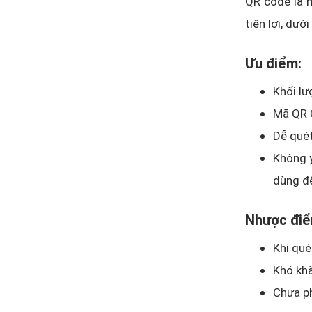
QR code là 
tiện lợi, dư
Ưu điểm:
Khối lư
Mã QR 
Dễ quét
Không y
dùng đ
Nhược điể
Khi qué
Khó khă
Chưa p