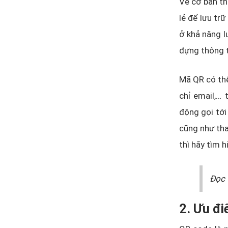
Về cơ bản th
lẻ để lưu tr
ở khả năng l
đựng thông t
Mã QR có thể 
chỉ email,…
động gọi tới
cũng như tha
thì hãy tìm 
Đọc 
2. Ưu đ