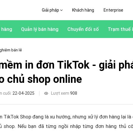
Giải pháp
Khách hàng
Enterprise
 hàng
Quản lý bán hàng
Chuyển đổi số
Trạm thuế 
ghiệm bán lẻ
mềm in đơn TikTok - giải phá
o chủ shop online
n cuối:
22-04-2025
Lượt xem
908
n TikTok Shop đang là xu hướng, nhưng xử lý đơn hàng lại l
hủ shop. Nếu bạn đã từng ngồi nhập từng đơn hàng thủ cô