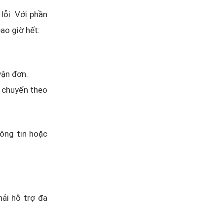
lỗi. Với phần
ao giờ hết:
vận đơn.
n chuyển theo
hông tin hoặc
ải hỗ trợ đa