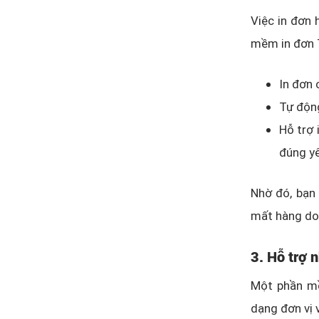
Việc in đơn 
mềm in đơn T
In đơn 
Tự động
Hỗ trợ 
đúng yê
Nhờ đó, bạn 
mất hàng do l
3. Hỗ trợ 
Một phần mề
dạng đơn vị 