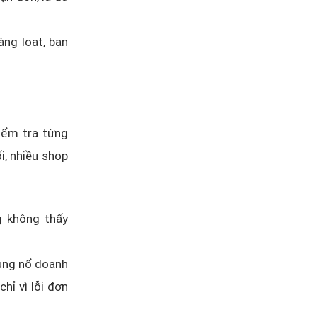
àng loạt, bạn
iểm tra từng
i, nhiều shop
g không thấy
bùng nổ doanh
hỉ vì lỗi đơn