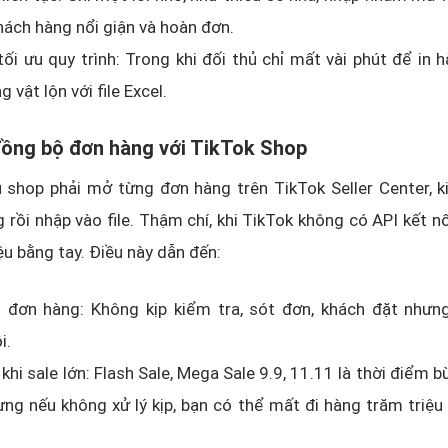
hách hàng nổi giận và hoàn đơn.
ối ưu quy trình: Trong khi đối thủ chỉ mất vài phút để in h
 vật lộn với file Excel.
đồng bộ đơn hàng với TikTok Shop
 shop phải mở từng đơn hàng trên TikTok Seller Center, k
 rồi nhập vào file. Thậm chí, khi TikTok không có API kết nố
iệu bằng tay. Điều này dẫn đến:
 đơn hàng: Không kịp kiểm tra, sót đơn, khách đặt nhưn
i.
 khi sale lớn: Flash Sale, Mega Sale 9.9, 11.11 là thời điểm 
ưng nếu không xử lý kịp, bạn có thể mất đi hàng trăm triệu c