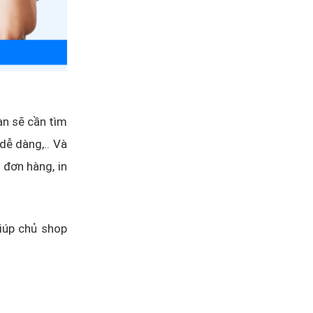
ạn sẽ cần tìm
dễ dàng,.. Và
 đơn hàng, in
iúp chủ shop