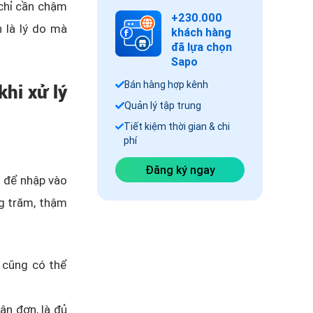
 chỉ cần chậm
+230.000
 là lý do mà
khách hàng
đã lựa chọn
Sapo
Bán hàng hợp kênh
hi xử lý
Quản lý tập trung
Tiết kiệm thời gian & chi
phí
Đăng ký ngay
n để nhập vào
g trăm, thậm
g cũng có thể
ận đơn, là đủ