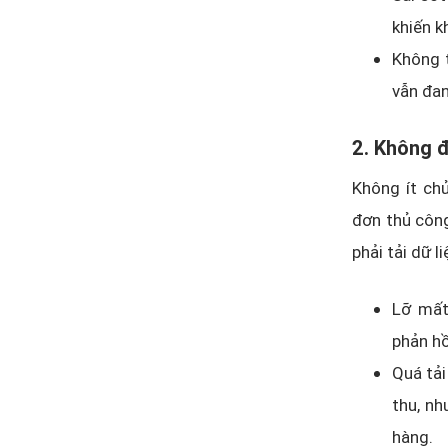
khiến k
Không t
vẫn đang
2. Không 
Không ít chủ
đơn thủ công
phải tải dữ l
Lỡ mất
phản hồ
Quá tải
thu, nh
hàng.