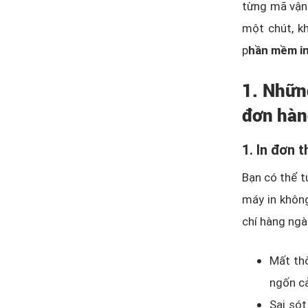
từng mã vận 
một chút, kh
p
hần mềm in
1. Nhữn
đơn hà
1. In đơn 
Bạn có thể t
máy in không
chí hàng ngà
Mất thờ
ngốn cả
Sai sót