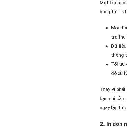
Một trong nh
hàng từ TikT
Mọi đơn
tra thủ
Dữ liệ
thông ti
Tối ưu 
độ xử lý
Thay vì phải 
bạn chỉ cần
ngay lập tức.
2. In đơn 