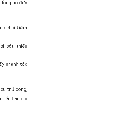
g đồng bộ đơn
nh phải kiểm
i sót, thiếu
đẩy nhanh tốc
hiếu thủ công,
tiến hành in