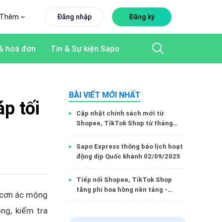
Thêm
Đăng nhập
Đăng ký
& hoá đơn
Tin & Sự kiện Sapo
BÀI VIẾT MỚI NHẤT
p tối
Cập nhật chính sách mới từ
Shopee, TikTok Shop từ tháng
9/2025
Sapo Express thông báo lịch hoạt
động dịp Quốc khánh 02/09/2025
Tiếp nối Shopee, TikTok Shop
tăng phí hoa hồng nền tảng -
à cơn ác mộng
Người bán làm thế nào để có lãi?
ng, kiểm tra