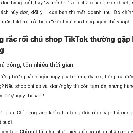
đơn bằng mắt, hay "vã mồ hôi" vì in nhầm hàng cho khách,
ách hủy đơn, đổi ý – còn bạn thì mất doanh thu. Đó chính
 đơn TikTok
trở thành “cứu tinh” cho hàng ngàn chủ shop!
g rắc rối chủ shop TikTok thường gặp k
ng
thủ công, tốn nhiều thời gian
ưởng tượng cảnh ngồi copy-paste từng địa chỉ, từng mã đơ
? Nếu shop chỉ có vài đơn/ngày thì còn tạm ổn, nhưng hàn
n đơn/ngày thì sao?
i gian: Chỉ riêng việc kiểm tra từng đơn rồi nhập thủ côn
 buổi.
 liên tục: Chỉ một lỗi nhỏ, như thiếu số nhà, nhập nhầm mã v