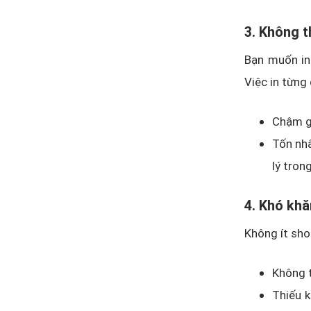
3. Không t
Bạn muốn in 
Việc in từng 
Chậm gi
Tốn nhâ
lý trong
4. Khó khă
Không ít sho
Không t
Thiếu k