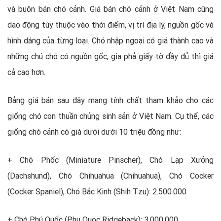
và buôn bán chó cảnh. Giá bán chó cảnh ở Việt Nam cũng
dao động tùy thuộc vào thời điểm, vị trí địa lý, nguồn gốc và
hình dáng của từng loại. Chó nhập ngoại có giá thành cao và
những chú chó có nguồn gốc, gia phả giấy tờ đầy đủ thì giá
cả cao hơn.
Bảng giá bán sau đây mang tính chất tham khảo cho các
giống chó con thuần chủng sinh sản ở Việt Nam. Cụ thể, các
giống chó cảnh có giá dưới dưới 10 triệu đồng như:
+ Chó Phốc (Miniature Pinscher), Chó Lạp Xưởng
(Dachshund), Chó Chihuahua (Chihuahua), Chó Cocker
(Cocker Spaniel), Chó Bắc Kinh (Shih Tzu): 2.500.000
+ Chó Phú Quốc (Phu Quoc Ridgeback): 3.000.000