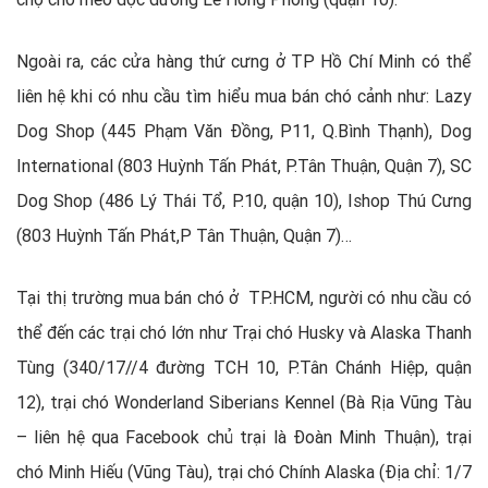
Ngoài ra, các cửa hàng thứ cưng ở TP Hồ Chí Minh có thể
liên hệ khi có nhu cầu tìm hiểu mua bán chó cảnh như: Lazy
Dog Shop (445 Phạm Văn Đồng, P11, Q.Bình Thạnh), Dog
International (803 Huỳnh Tấn Phát, P.Tân Thuận, Quận 7), SC
Dog Shop (486 Lý Thái Tổ, P.10, quận 10), Ishop Thú Cưng
(803 Huỳnh Tấn Phát,P Tân Thuận, Quận 7)…
Tại thị trường mua bán chó ở TP.HCM, người có nhu cầu có
thể đến các trại chó lớn như Trại chó Husky và Alaska Thanh
Tùng (340/17//4 đường TCH 10, P.Tân Chánh Hiệp, quận
12), trại chó Wonderland Siberians Kennel (Bà Rịa Vũng Tàu
– liên hệ qua Facebook chủ trại là Đoàn Minh Thuận), trại
chó Minh Hiếu (Vũng Tàu), trại chó Chính Alaska (Địa chỉ: 1/7