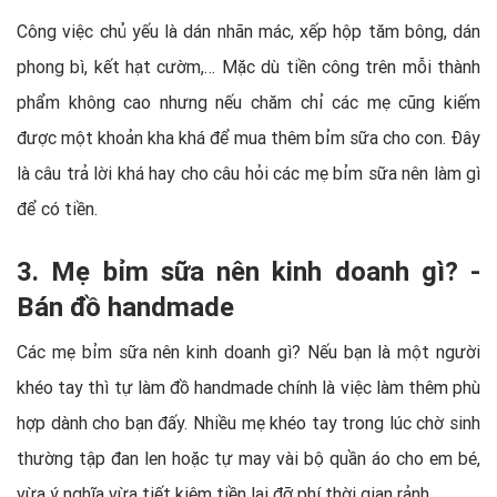
Công việc chủ yếu là dán nhãn mác, xếp hộp tăm bông, dán
phong bì, kết hạt cườm,… Mặc dù tiền công trên mỗi thành
phẩm không cao nhưng nếu chăm chỉ các mẹ cũng kiếm
được một khoản kha khá để mua thêm bỉm sữa cho con. Đây
là câu trả lời khá hay cho câu hỏi các mẹ bỉm sữa nên làm gì
để có tiền.
3. Mẹ bỉm sữa nên kinh doanh gì? -
Bán đồ handmade
Các mẹ bỉm sữa nên kinh doanh gì? Nếu bạn là một người
khéo tay thì tự làm đồ handmade chính là việc làm thêm phù
hợp dành cho bạn đấy. Nhiều mẹ khéo tay trong lúc chờ sinh
thường tập đan len hoặc tự may vài bộ quần áo cho em bé,
vừa ý nghĩa vừa tiết kiệm tiền lại đỡ phí thời gian rảnh.