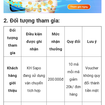
2. Đối tượng tham gia:
Đối
Điều kiện
Mức
tượng
được ghi
nhận
Quy đổi
Lưu ý
tham
nhận
thưởng
gia
10 mã
Khách
KH Sapo
Voucher
mỗi mã
hàng
đang sử dụng
không quy
200.000đ
giảm
giới
vận chuyển
đổi thành
20k/ đơn
thiệu
tích hợp
tiền mặt
hàng