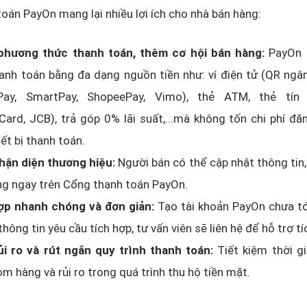
oán PayOn mang lại nhiều lợi ích cho nhà bán hàng:
hương thức thanh toán, thêm cơ hội bán hàng:
PayOn 
nh toán bằng đa dạng nguồn tiền như: ví điện tử (QR ngân
lPay, SmartPay, ShopeePay, Vimo), thẻ ATM, thẻ tín 
ard, JCB), trả góp 0% lãi suất,...mà không tốn chi phí đ
ết bị thanh toán.
hận diện thương hiệu:
Người bán có thể cập nhật thông tin,
ng ngay trên Cổng thanh toán PayOn.
ợp nhanh chóng và đơn giản:
Tạo tài khoản PayOn chưa tớ
 thông tin yêu cầu tích hợp, tư vấn viên sẽ liên hệ để hỗ trợ t
ủi ro và rút ngắn quy trình thanh toán:
Tiết kiệm thời gi
m hàng và rủi ro trong quá trình thu hộ tiền mặt.