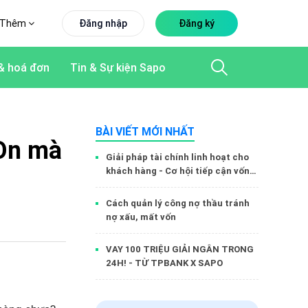
Thêm
Đăng nhập
Đăng ký
& hoá đơn
Tin & Sự kiện Sapo
BÀI VIẾT MỚI NHẤT
yOn mà
Giải pháp tài chính linh hoạt cho
khách hàng - Cơ hội tiếp cận vốn
dễ dàng hơn cùng Sapo Money
Cách quản lý công nợ thầu tránh
nợ xấu, mất vốn
VAY 100 TRIỆU GIẢI NGÂN TRONG
24H! - TỪ TPBANK X SAPO