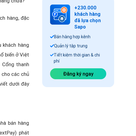
 hàng chưa?
+230.000
khách hàng
ch hàng, đặc
đã lựa chọn
Sapo
Bán hàng hợp kênh
u khách hàng
Quản lý tập trung
ổ biến ở Việt
Tiết kiệm thời gian & chi
phí
. Cổng thanh
 cho các chủ
Đăng ký ngay
viết dưới đây
nhà bán hàng
extPay) phát