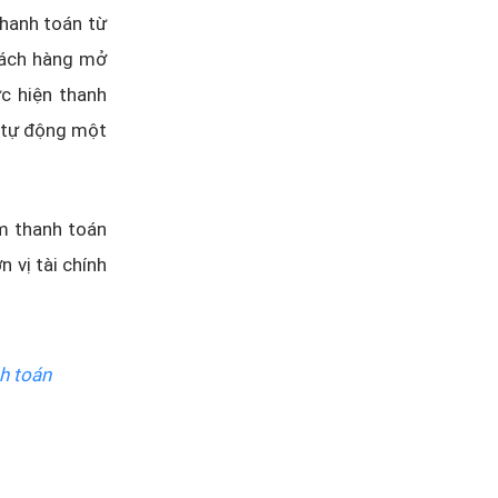
thanh toán từ
hách hàng mở
ực hiện thanh
t tự động một
m thanh toán
 vị tài chính
h toán