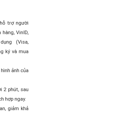
hỗ trợ người
 hàng, VinID,
dụng (Visa,
ăng ký và mua
 hình ảnh của
i 2 phút, sau
ích hợp ngay.
an, giảm khả