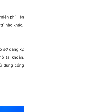
iễn phí, liên
trì nào khác.
ồ sơ đăng ký,
mở tài khoản.
sử dụng cổng