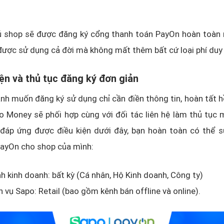
ủ shop sẽ được đăng ký cổng thanh toán PayOn hoàn toàn m
được sử dụng cả đời mà không mất thêm bất cứ loại phí duy 
iện và thủ tục đăng ký đơn giản
nh muốn đăng ký sử dụng chỉ cần điền thông tin, hoàn tất h
 Money sẽ phối hợp cùng với đối tác liên hệ làm thủ tục 
 đáp ứng được điều kiện dưới đây, bạn hoàn toàn có thể 
PayOn cho shop của mình:
nh kinh doanh: bất kỳ (Cá nhân, Hộ Kinh doanh, Công ty)
h vụ Sapo: Retail (bao gồm kênh bán offline và online).