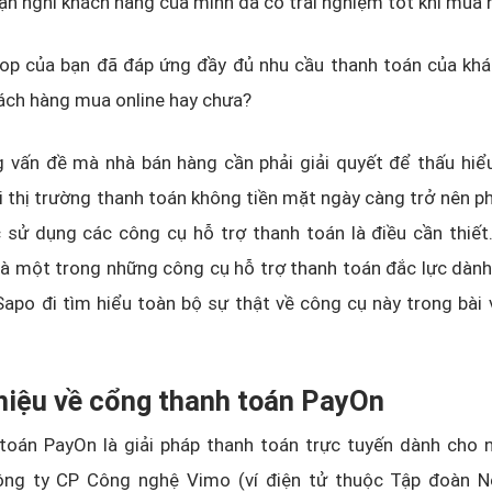
bạn nghĩ khách hàng của mình đã có trải nghiệm tốt khi mua
hop của bạn đã đáp ứng đầy đủ nhu cầu thanh toán của khá
khách hàng mua online hay chưa?
g vấn đề mà nhà bán hàng cần phải giải quyết để thấu hiể
i thị trường thanh toán không tiền mặt ngày càng trở nên ph
 sử dụng các công cụ hỗ trợ thanh toán là điều cần thiết
à một trong những công cụ hỗ trợ thanh toán đắc lực dành
apo đi tìm hiểu toàn bộ sự thật về công cụ này trong bài 
thiệu về cổng thanh toán PayOn
toán PayOn là giải pháp thanh toán trực tuyến dành cho 
ông ty CP Công nghệ Vimo (ví điện tử thuộc Tập đoàn N