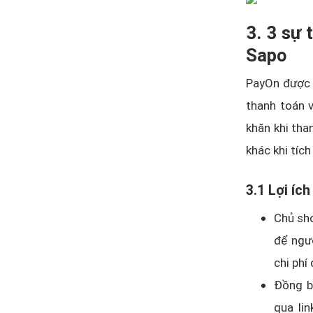
3. 3 sự 
Sapo
PayOn được b
thanh toán v
khăn khi tha
khác khi tíc
3.1 Lợi ích
Chủ sho
để ngườ
chi phí 
Đồng b
qua lin