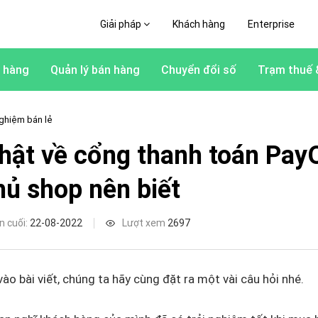
Giải pháp
Khách hàng
Enterprise
 hàng
Quản lý bán hàng
Chuyển đổi số
Trạm thuế 
ghiệm bán lẻ
thật về cổng thanh toán Pa
hủ shop nên biết
n cuối:
22-08-2022
Lượt xem
2697
vào bài viết, chúng ta hãy cùng đặt ra một vài câu hỏi nhé.