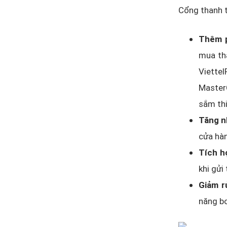
Cổng thanh t
Thêm p
mua tha
Viette
MasterC
sắm thi
Tăng n
cửa hà
Tích h
khi gửi
Giảm r
năng bo