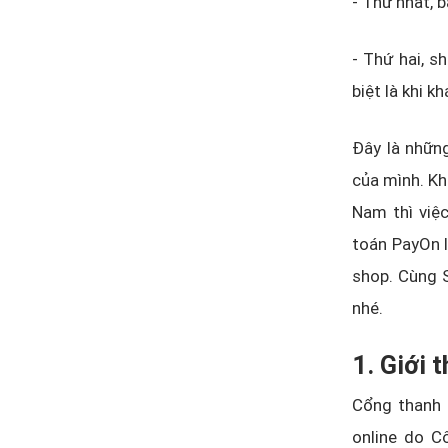
- Thứ nhất, 
- Thứ hai, s
biệt là khi 
Đây là nhữn
của mình. Kh
Nam thì việc
toán PayOn l
shop. Cùng S
nhé.
1. Giới 
Cổng thanh 
online do C