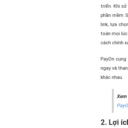
triển. Khi s
phần mềm Sa
link, lựa ch
toán mọi lúc
cách chính xá
PayOn cung 
ngay và than
khác nhau.
Xem 
PayO
2. Lợi í