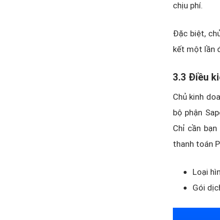
chịu phí.
Đặc biệt, ch
kết một lần 
3.3 Điều k
Chủ kinh doa
bộ phận Sapo
Chỉ cần bạn
thanh toán 
Loại hì
Gói dịc