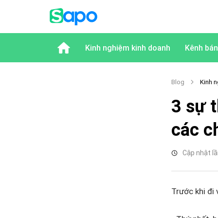
Kinh nghiệm kinh doanh
Kênh bán
Blog
Kinh n
3 sự 
các c
Cập nhật lầ
Trước khi đi 