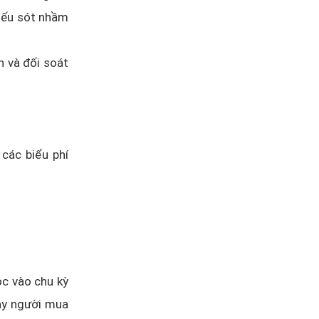
iếu sót nhầm
h và đối soát
 các biểu phí
ộc vào chu kỳ
hay người mua