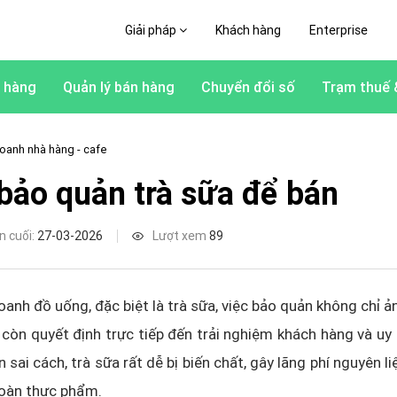
Giải pháp
Khách hàng
Enterprise
 hàng
Quản lý bán hàng
Chuyển đổi số
Trạm thuế 
oanh nhà hàng - cafe
bảo quản trà sữa để bán
n cuối:
27-03-2026
Lượt xem
89
oanh đồ uống, đặc biệt là trà sữa, việc bảo quản không chỉ 
còn quyết định trực tiếp đến trải nghiệm khách hàng và uy 
sai cách, trà sữa rất dễ bị biến chất, gây lãng phí nguyên l
 toàn thực phẩm.