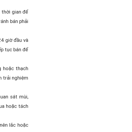
 thời gian để
ránh bán phải
24 giờ đầu và
ếp tục bán để
ng hoặc thạch
m trải nghiệm
uan sát mùi,
hua hoặc tách
 nên lắc hoặc