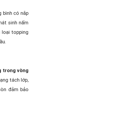
g bình có nắp
phát sinh nấm
 loại topping
ầu.
g trong vòng
rạng tách lớp,
 còn đảm bảo