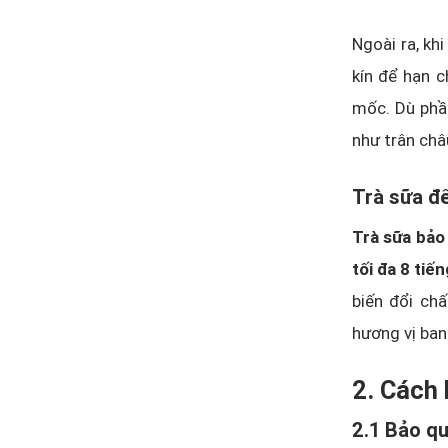
Ngoài ra, kh
kín để hạn c
mốc. Dù phần
như trân châ
Trà sữa đ
Trà sữa bảo
tối đa 8 tiến
biến đổi chấ
hương vị ban
2. Cách 
2.1 Bảo qu