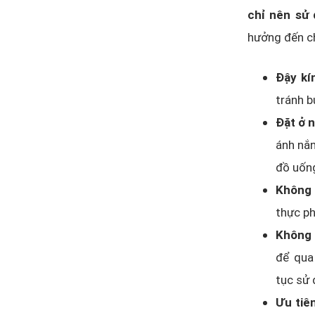
chỉ nên sử 
hưởng đến c
Đậy kí
tránh b
Đặt ở 
ánh nắn
đồ uốn
Không 
thực ph
Không 
để qua
tục sử 
Ưu tiên