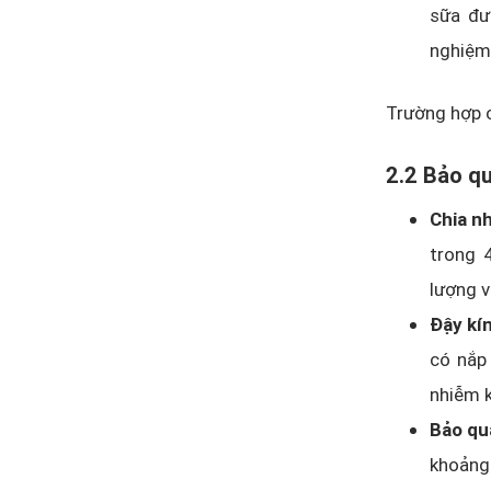
sữa đư
nghiệm
Trường hợp c
2.2 Bảo qu
Chia n
trong 4
lượng v
Đậy kí
có nắp 
nhiễm k
Bảo qu
khoảng