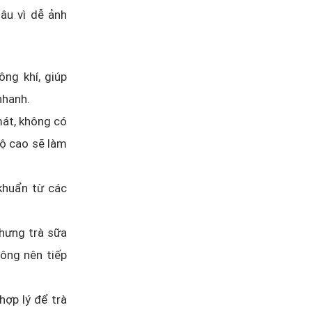
âu vì dễ ảnh
ông khí, giúp
nhanh.
mát, không có
độ cao sẽ làm
 khuẩn từ các
nhưng trà sữa
ông nên tiếp
hợp lý để trà