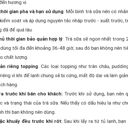
ến hương vị.
thời gian pha và hạn sử dụng
: Mỗi bình trà sữa nên có nhãn
kiểm soát và áp dụng nguyên tắc nhập trước - xuất trước, t
 đã để quá lâu.
hủ thời gian bảo quản hợp lý
: Trà sữa sẽ ngon nhất trong 
 dùng tối đa đến khoảng 36-48 giờ, sau đó bạn không nên ti
o chất lượng.
ản riêng topping
: Các loại topping như trân châu, puddi
riêng vì khi để lạnh chung sẽ bị cứng, mất độ dai và làm giả
ch hàng.
ra trước khi bán cho khách:
Trước khi sử dụng, bạn nên q
 và trạng thái của trà sữa. Nếu thấy có dấu hiệu lạ như c
h thì bạn không nên dùng.
ặc khuấy đều trước khi rót:
Sau khi lấy ra từ tủ lạnh, bạn