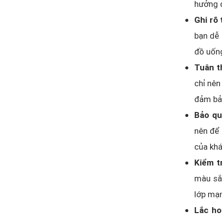
hưởng đ
Ghi rõ 
bạn dễ 
đồ uống
Tuân t
chỉ nên
đảm bả
Bảo qu
nên để 
của khá
Kiểm t
màu sắc
lớp mạn
Lắc ho