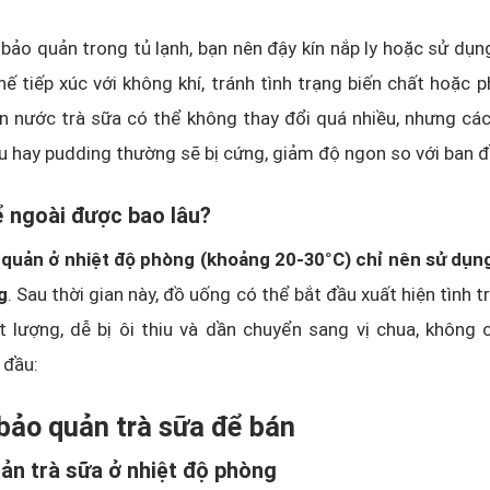
i bảo quản trong tủ lạnh, bạn nên đậy kín nắp ly hoặc sử dụn
hế tiếp xúc với không khí, tránh tình trạng biến chất hoặc 
 nước trà sữa có thể không thay đổi quá nhiều, nhưng các
u hay pudding thường sẽ bị cứng, giảm độ ngon so với ban đ
ể ngoài được bao lâu?
 quản ở nhiệt độ phòng (khoảng 20-30°C) chỉ nên sử dụn
g
. Sau thời gian này, đồ uống có thể bắt đầu xuất hiện tình t
t lượng, dễ bị ôi thiu và dần chuyển sang vị chua, không
 đầu:
bảo quản trà sữa để bán
ản trà sữa ở nhiệt độ phòng