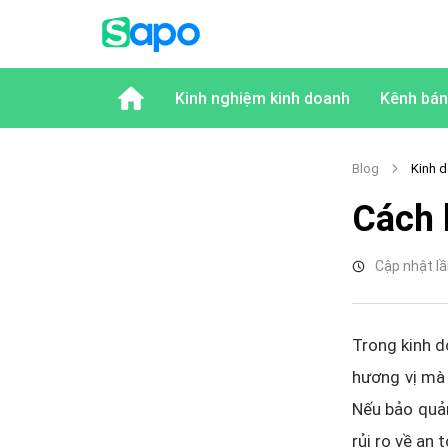
Kinh nghiệm kinh doanh
Kênh bán
Blog
Kinh d
Cách 
Cập nhật lầ
Trong kinh d
hương vị mà 
Nếu bảo quản 
rủi ro về an