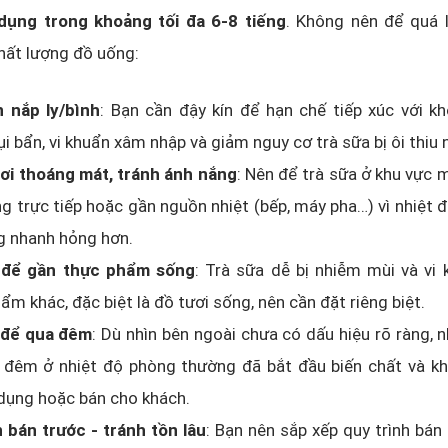
dụng trong khoảng tối đa 6-8 tiếng
. Không nên để quá l
hất lượng đồ uống:
n nắp ly/bình
: Bạn cần đậy kín để hạn chế tiếp xúc với kh
ụi bẩn, vi khuẩn xâm nhập và giảm nguy cơ trà sữa bị ôi thiu 
nơi thoáng mát, tránh ánh nắng
: Nên để trà sữa ở khu vực 
g trực tiếp hoặc gần nguồn nhiệt (bếp, máy pha…) vì nhiệt 
g nhanh hỏng hơn.
để gần thực phẩm sống
: Trà sữa dễ bị nhiễm mùi và vi
ẩm khác, đặc biệt là đồ tươi sống, nên cần đặt riêng biệt.
để qua đêm
: Dù nhìn bên ngoài chưa có dấu hiệu rõ ràng, 
 đêm ở nhiệt độ phòng thường đã bắt đầu biến chất và kh
dụng hoặc bán cho khách.
 bán trước - tránh tồn lâu
: Bạn nên sắp xếp quy trình bán 