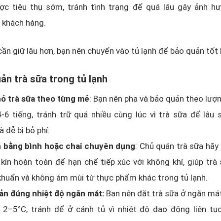
ợc tiêu thụ sớm, tránh tình trạng để quá lâu gây ảnh hư
 khách hàng.
ần giữ lâu hơn, bạn nên chuyển vào tủ lạnh để bảo quản tốt 
ản trà sữa trong tủ lạnh
hỏ trà sữa theo từng mẻ
: Bạn nên pha và bảo quản theo lượ
-6 tiếng, tránh trữ quá nhiều cùng lúc vì trà sữa để lâu
à dễ bị bỏ phí.
n bằng bình hoặc chai chuyên dụng
: Chủ quán trà sữa hãy
kín hoàn toàn để hạn chế tiếp xúc với không khí, giúp trà
huẩn và không ám mùi từ thực phẩm khác trong tủ lạnh.
ản đúng nhiệt độ ngăn mát:
Bạn nên đặt trà sữa ở ngăn mát
 2–5°C, tránh để ở cánh tủ vì nhiệt độ dao động liên tụ