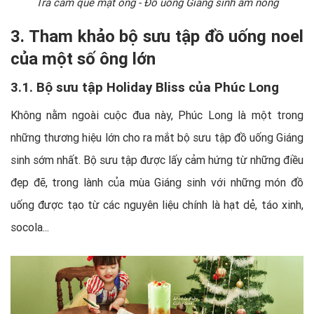
Trà cam quế mật ong - Đồ uống Giáng sinh ấm nóng
3. Tham khảo bộ sưu tập đồ uống noel
của một số ông lớn
3.1. Bộ sưu tập Holiday Bliss của Phúc Long
Không nằm ngoài cuộc đua này, Phúc Long là một trong
những thương hiệu lớn cho ra mắt bộ sưu tập đồ uống Giáng
sinh sớm nhất. Bộ sưu tập được lấy cảm hứng từ những điều
đẹp đẽ, trong lành của mùa Giáng sinh với những món đồ
uống được tạo từ các nguyên liệu chính là hạt dẻ, táo xinh,
socola...