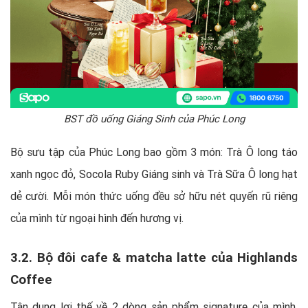
BST đồ uống Giáng Sinh của Phúc Long
Bộ sưu tập của Phúc Long bao gồm 3 món: Trà Ô long táo
xanh ngọc đỏ, Socola Ruby Giáng sinh và Trà Sữa Ô long hạt
dẻ cười. Mỗi món thức uống đều sở hữu nét quyến rũ riêng
của mình từ ngoại hình đến hương vị.
3.2. Bộ đôi cafe & matcha latte của Highlands
Coffee
Tận dụng lợi thế về 2 dòng sản phẩm signature của mình,