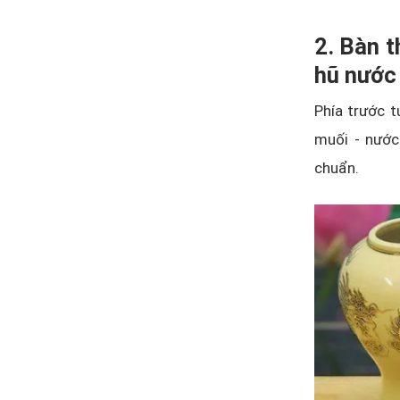
2. Bàn t
hũ nước
Phía trước t
muối - nước
chuẩn.