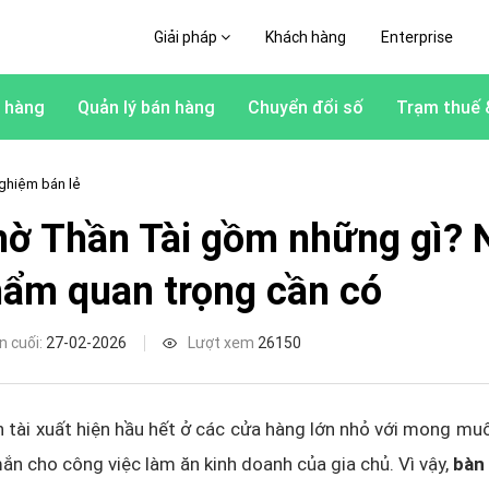
Giải pháp
Khách hàng
Enterprise
 hàng
Quản lý bán hàng
Chuyển đổi số
Trạm thuế 
ghiệm bán lẻ
hờ Thần Tài gồm những gì?
hẩm quan trọng cần có
n cuối:
27-02-2026
Lượt xem
26150
 tài xuất hiện hầu hết ở các cửa hàng lớn nhỏ với mong muố
ắn cho công việc làm ăn kinh doanh của gia chủ. Vì vậy,
bàn 