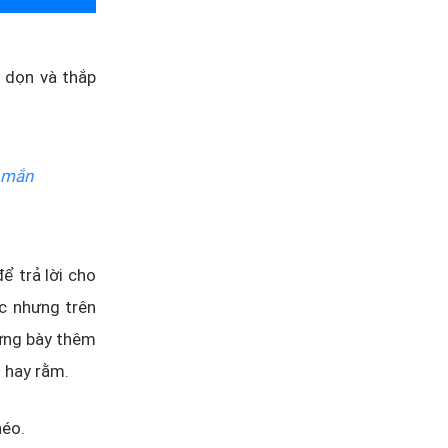
u dọn và thắp
y mắn
ể trả lời cho
ộc nhưng trên
rưng bày thêm
1 hay rằm.
héo.