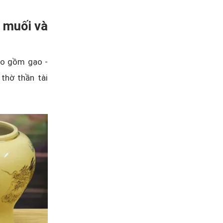
ũ muối và
bao gồm gạo -
thờ thần tài