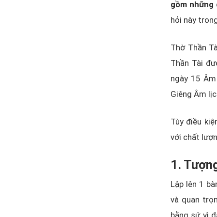
gồm những 
hỏi này trong
Thờ Thần Tài
Thần Tài đư
ngày 15 Âm 
Giêng Âm lị
Tùy điều ki
với chất lượ
1. Tượng
Lập lên 1 bà
và quan trọn
bằng sứ vì đ