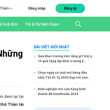
Thêm
Đăng nhập
Đăng ký
& hoá đơn
Tin & Sự kiện Sapo
BÀI VIẾT MỚI NHẤT
 Những
Quà khai trương nên tặng gì? Gợi ý
10 quà tặng dịp khai trương ý
nghĩa cho đối tác, bạn bè, người
thân
Chọn ngày và tuổi mở hàng đầu
năm Tết Ất Tỵ 2025 hợp với chủ
shop
Kinh nghiệm mở cửa hàng kinh
doanh đồ handmade 2024
n đem lại tài
thờ Thần tài