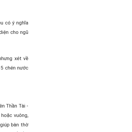
u có ý nghĩa
diện cho ngũ
nhưng xét về
p 5 chén nước
ên Thần Tài -
 hoặc vuông,
giúp bàn thờ