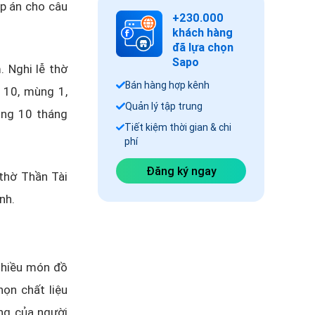
p án cho câu
+230.000
khách hàng
đã lựa chọn
Sapo
 Nghi lễ thờ
Bán hàng hợp kênh
 10, mùng 1,
Quản lý tập trung
ng 10 tháng
Tiết kiệm thời gian & chi
phí
Đăng ký ngay
thờ Thần Tài
nh.
 nhiều món đồ
họn chất liệu
ỡng của người