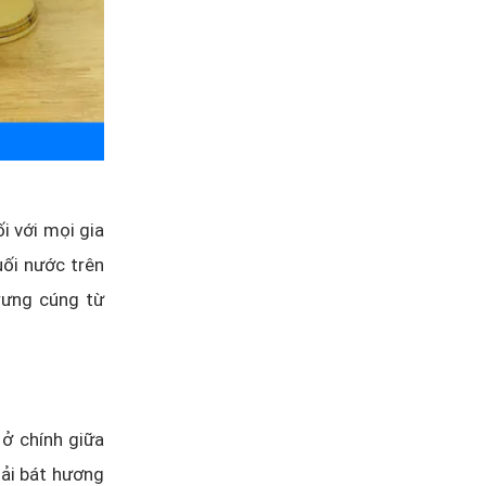
i với mọi gia
ối nước trên
rưng cúng từ
 ở chính giữa
hải bát hương