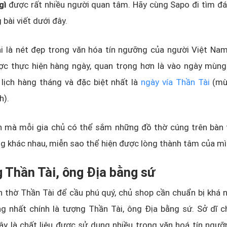
gì
được rất nhiều người quan tâm. Hãy cùng Sapo đi tìm đá
 bài viết dưới đây.
 là nét đẹp trong văn hóa tín ngưỡng của người Việt Nam.
ợc thực hiện hàng ngày, quan trọng hơn là vào ngày mùng
lịch hàng tháng và đặc biệt nhất là
ngày vía Thần Tài
(mù
ch).
ện mà mỗi gia chủ có thể sắm những đồ thờ cúng trên bàn 
ng khác nhau, miễn sao thể hiện được lòng thành tâm của mì
 Thần Tài, ông Địa bằng sứ
n thờ Thần Tài để cầu phú quý, chủ shop cần chuẩn bị khá
g nhất chính là tượng Thần Tài, ông Địa bằng sứ. Sở dĩ c
ây là chất liệu được sử dụng nhiều trong văn hoá tín ngư