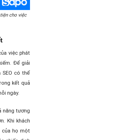
tiện cho việc
t
của việc phát
kiếm. Để giải
óa SEO có thể
trong kết quả
mỗi ngày.
hả năng tương
n. Khi khách
i của họ một