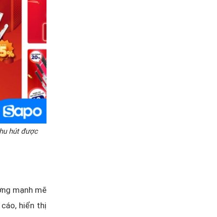
thu hút được
ượng mạnh mẽ
cáo, hiển thị