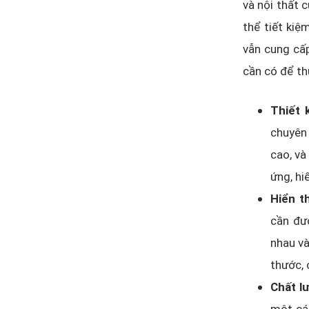
và nội thất 
thể tiết kiệ
vẫn cung cấp
cần có để th
Thiết 
chuyên 
cao, và
ứng, hiể
Hiển t
cần đượ
nhau và
thước, 
Chất lư