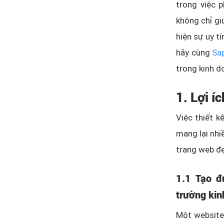
trong việc 
không chỉ gi
hiện sự uy t
hãy cùng
Sa
trong kinh d
1. Lợi í
Việc thiết 
mang lại nhi
trang web đẹ
1.1 Tạo đ
trường kin
Một website