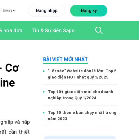
Thêm
Đăng nhập
Đăng ký
& hoá đơn
Tin & Sự kiện Sapo
BÀI VIẾT MỚI NHẤT
- Cơ
"Lột xác" Website đón lễ lớn: Top 5
giao diện HOT nhất quý 1/2025
ine
Top 10+ giao diện mới cho doanh
nghiệp trong Quý 1/2024
Top 10 theme bán chạy nhất trong
năm 2023
nghiệp và hấp
ất cần thiết