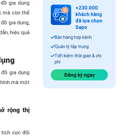
 đồ gia dụng
+230.000
ác mà còn thể
khách hàng
đã lựa chọn
 đồ gia dụng,
Sapo
dẫn, hiệu quả
Bán hàng hợp kênh
Quản lý tập trung
Tiết kiệm thời gian & chi
 dụng
phí
 đồ gia dụng
Đăng ký ngay
 chính mà một
ở rộng thị
tích cực đối