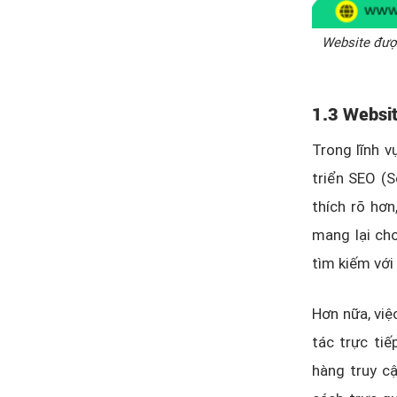
Website được
1.3 Websit
Trong lĩnh v
triển SEO (S
thích rõ hơn
mang lại cho
tìm kiếm với
Hơn nữa, việ
tác trực tiế
hàng truy cậ