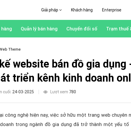
Giải pháp
Khách hàng
Enterprise
 hàng
Quản lý bán hàng
Chuyển đổi số
Trạm thuế 
 Web Theme
 kế website bán đồ gia dụng 
át triển kênh kinh doanh onl
n cuối:
24-03-2025
Lượt xem
780
ại công nghệ hiện nay, việc sở hữu một trang web chuyên 
 doanh trong ngành đồ gia dụng đã trở thành một yếu tố r