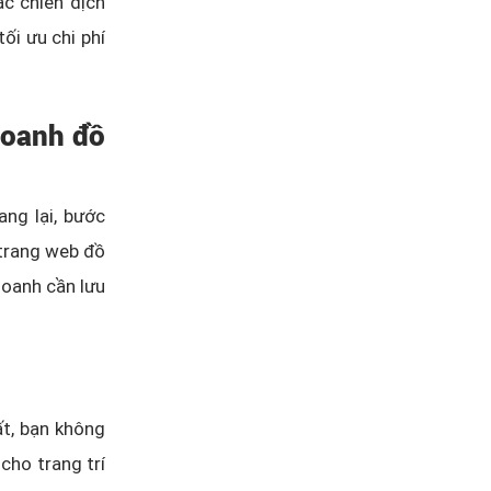
ác chiến dịch
ối ưu chi phí
doanh đồ
ng lại, bước
 trang web đồ
doanh cần lưu
t, bạn không
cho trang trí