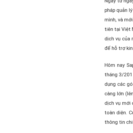
Ngay từ ngày
pháp quản lý
mình, và mớ
tiên tại Việ
dịch vụ của 
để hỗ trợ ki
Hôm nay Sap
tháng 3/2017
dụng các gói
càng lớn (lê
dịch vụ mới
toàn diện. C
thông tin chi