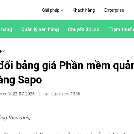
Giải pháp
Khách hàng
Enterprise
 hàng
Quản lý bán hàng
Chuyển đổi số
Trạm thuế 
apo
đổi bảng giá Phần mềm quản
àng Sapo
n cuối:
22-07-2026
Lượt xem
1336
àng thân mến
,