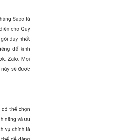
hàng Sapo là
 diện cho Quý
 gói duy nhất
iêng để kinh
k, Zalo. Mọi
g này sẽ được
 có thể chọn
nh năng và ưu
h vụ chính là
 thể dễ dàng