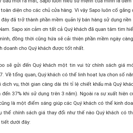
 đầu mới ra mắt, Sapo luôn hiểu sứ mệnh của mình là đem 
 toàn diện cho các chủ cửa hàng. Vì vậy Sapo luôn cố gắng c
i đây đã trở thành phần mềm quản lý bán hàng sử dụng nền
t Nam. Sapo xin cảm ơn tất cả Quý khách đã quan tâm tìm hi
mình, đồng thời cũng hứa sẽ cải thiện phần mềm ngày càng
nh doanh cho Quý khách được tốt nhất.
o sẽ gửi đến Quý khách một tin vui từ chính sách giá mớ
. Về tổng quan, Quý khách có thể linh hoạt lựa chọn số n
 dịch vụ, thời gian càng dài thì tỉ lệ chiết khấu mà Quý kh
n đến 37% khi sử dụng trên 3 năm). Ngoài ra sự xuất hiện 
 cũng là một điểm sáng giúp các Quý khách có thể kinh do
ụ thể chính sách giá thay đổi như thế nào Quý khách có t
 tiết dưới đây: