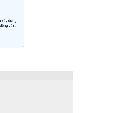
m xây dựng
 động và ra