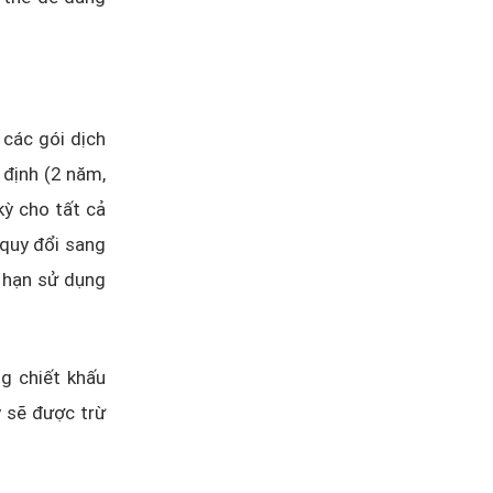
 các gói dịch
 định (2 năm,
kỳ cho tất cả
 quy đổi sang
i hạn sử dụng
g chiết khấu
y sẽ được trừ