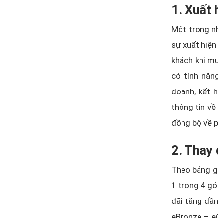
1. Xuất 
Một trong nh
sự xuất hiện
khách khi mu
có tính năn
doanh, kết h
thông tin về
đồng bộ về p
2. Thay 
Theo bảng g
1 trong 4 gó
đãi tăng dần
eBronze – e