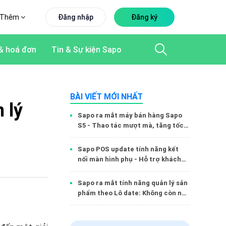
Thêm
Đăng nhập
Đăng ký
& hoá đơn
Tin & Sự kiện Sapo
BÀI VIẾT MỚI NHẤT
 lý
Sapo ra mắt máy bán hàng Sapo
S5 - Thao tác mượt mà, tăng tốc
thời gian bán hàng cho chủ quán
FnB
Sapo POS update tính năng kết
nối màn hình phụ - Hỗ trợ khách
hàng theo dõi quá trình thanh
toán
Sapo ra mắt tính năng quản lý sản
phẩm theo Lô date: Không còn nỗi
lo hàng tồn