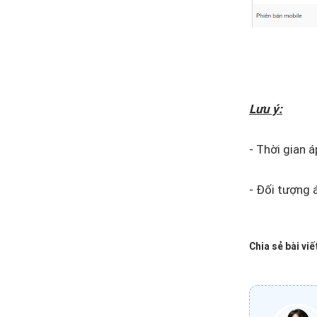
Lưu ý:
- Thời gian 
- Đối tượng 
Chia sẻ bài viế