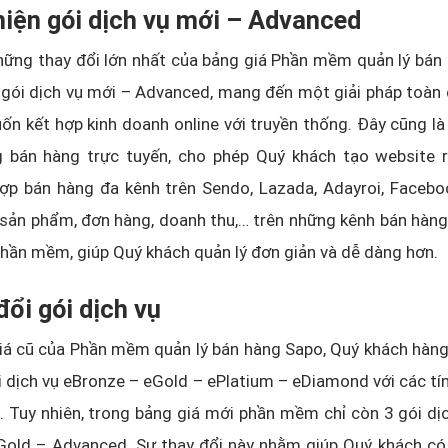
hiện gói dịch vụ mới – Advanced
ững thay đổi lớn nhất của bảng giá Phần mềm quản lý bán 
 gói dịch vụ mới – Advanced, mang đến một giải pháp toàn
ốn kết hợp kinh doanh online với truyền thống. Đây cũng là
g bán hàng trực tuyến, cho phép Quý khách tạo website r
ợp bán hàng đa kênh trên Sendo, Lazada, Adayroi, Faceboo
 sản phẩm, đơn hàng, doanh thu,… trên những kênh bán hàn
hần mềm, giúp Quý khách quản lý đơn giản và dễ dàng hơn.
đổi gói dịch vụ
iá cũ của Phần mềm quản lý bán hàng Sapo, Quý khách hàng
i dịch vụ eBronze – eGold – ePlatium – eDiamond với các tí
. Tuy nhiên, trong bảng giá mới phần mềm chỉ còn 3 gói dịc
Gold – Advanced. Sự thay đổi này nhằm giúp Quý khách có