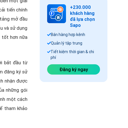
đến một giải
+230.000
ải tiến chính
khách hàng
 tảng mở đầu
đã lựa chọn
Sapo
ểu và sử dụng
Bán hàng hợp kênh
 tốt hơn nữa
Quản lý tập trung
Tiết kiệm thời gian & chi
phí
i bắt đầu từ
Đăng ký ngay
ăm đăng ký sử
ách nhận được
của những gói
anh một cách
hể tham khảo