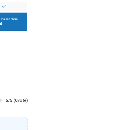
5
/
5
(
0
vote)