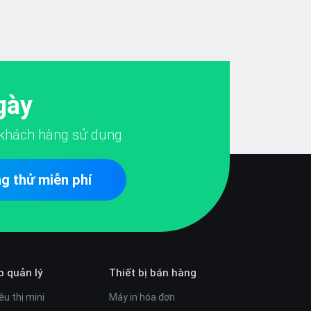
gày
khách hàng sử dụng
g thử miễn phí
p quản lý
Thiết bị bán hàng
êu thị mini
Máy in hóa đơn