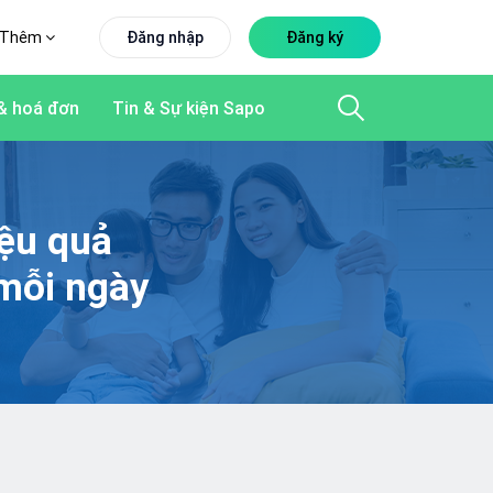
Thêm
Đăng nhập
Đăng ký
& hoá đơn
Tin & Sự kiện Sapo
iệu quả
mỗi ngày