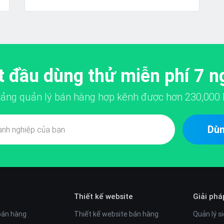
dàng...
t đầu dùng thử miễn phí 7 n
 tảng quản lý bán hàng hợp kênh được hơn
230,000
Dùn
Thiết kế website
Giải phá
bán hàng
Thiết kế website bán hàng
Quản lý si