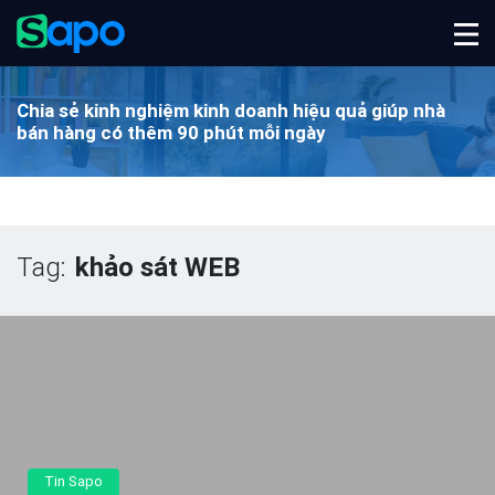
Chia sẻ kinh nghiệm kinh doanh hiệu quả
giúp nhà
bán hàng có thêm 90 phút mỗi ngày
Tag:
khảo sát WEB
Tin Sapo