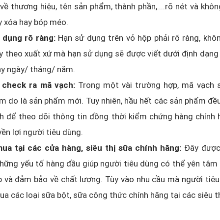
về thương hiệu, tên sản phẩm, thành phần,....rõ nét và khô
y xóa hay bóp méo.
 dụng rõ ràng:
Hạn sử dụng trên vỏ hộp phải rõ ràng, khôn
y theo xuất xứ mà hạn sử dụng sẽ được viết dưới định dạn
ay ngày/ tháng/ năm.
 check ra mã vạch:
Trong một vài trường hợp, mã vạch 
m do là sản phẩm mới. Tuy nhiên, hầu hết các sản phẩm đề
h để theo dõi thông tin đồng thời kiểm chứng hàng chính
ền lợi người tiêu dùng.
ua tại các cửa hàng, siêu thị sữa chính hãng:
Đây được
hững yếu tố hàng đầu giúp người tiêu dùng có thể yên tâm
 và đảm bảo về chất lượng. Tùy vào nhu cầu mà người tiêu
a các loại sữa bột, sữa công thức chính hãng tại các siêu th