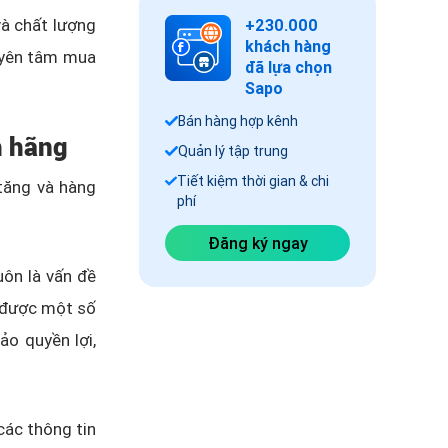
và chất lượng
+230.000
khách hàng
 yên tâm mua
đã lựa chọn
Sapo
Bán hàng hợp kênh
h hãng
Quản lý tập trung
Tiết kiệm thời gian & chi
tăng và hàng
phí
Đăng ký ngay
uôn là vấn đề
m được một số
o quyền lợi,
ác thông tin