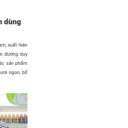
in dùng
am, xuất hiện
on đường duy
các sản phẩm
ươi ngon, bổ