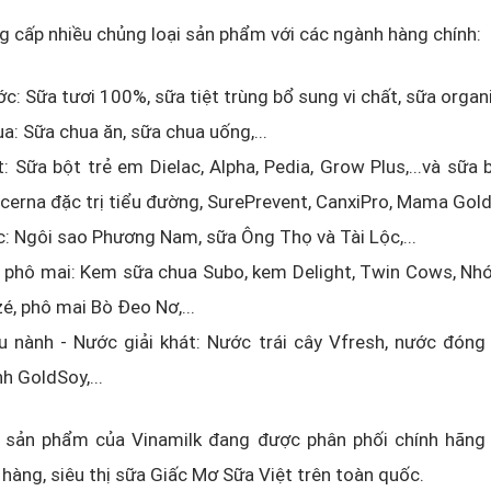
g cấp nhiều chủng loại sản phẩm với các ngành hàng chính:
c: Sữa tươi 100%, sữa tiệt trùng bổ sung vi chất, sữa organic
a: Sữa chua ăn, sữa chua uống,...
: Sữa bột trẻ em Dielac, Alpha, Pedia, Grow Plus,...và sữa 
cerna đặc trị tiểu đường, SurePrevent, CanxiPro, Mama Gold, 
: Ngôi sao Phương Nam, sữa Ông Thọ và Tài Lộc,...
 phô mai: Kem sữa chua Subo, kem Delight, Twin Cows, Nh
, phô mai Bò Đeo Nơ,...
 nành - Nước giải khát: Nước trái cây Vfresh, nước đóng 
h GoldSoy,...
ác sản phẩm của Vinamilk đang được phân phối chính hãng 
hàng, siêu thị sữa Giấc Mơ Sữa Việt trên toàn quốc.