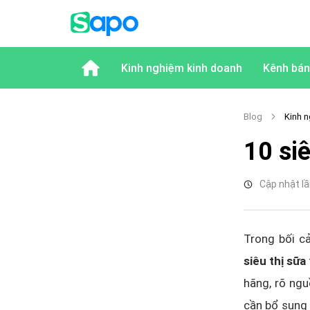
Kinh nghiệm kinh doanh
Kênh bán
Blog
Kinh n
10 siê
Cập nhật lầ
Trong bối cả
siêu thị sữa
hãng, rõ ngu
cần bổ sung 