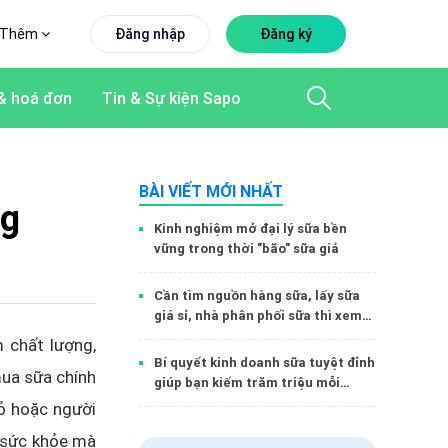
Thêm
Đăng nhập
Đăng ký
& hoá đơn
Tin & Sự kiện Sapo
BÀI VIẾT MỚI NHẤT
ng
Kinh nghiệm mở đại lý sữa bền
vững trong thời "bão" sữa giả
Cần tìm nguồn hàng sữa, lấy sữa
giá sỉ, nhà phân phối sữa thì xem
ngay bài viết này!
 chất lượng,
Bí quyết kinh doanh sữa tuyệt đỉnh
mua sữa chính
giúp bạn kiếm trăm triệu mỗi
tháng
hỏ hoặc người
 sức khỏe mà