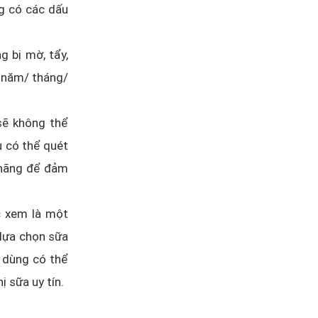
ng có các dấu
g bị mờ, tẩy,
g năm/ tháng/
sẽ không thể
u có thể quét
 hãng để đảm
 xem là một
 lựa chọn sữa
 dùng có thể
ị sữa uy tín.