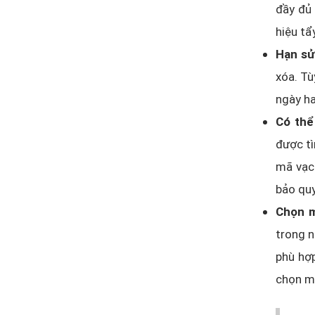
đầy đủ 
hiệu tẩ
Hạn sử
xóa. Tù
ngày h
Có thể
được tì
mã vạc
bảo quy
Chọn m
trong n
phù hợp
chọn mu