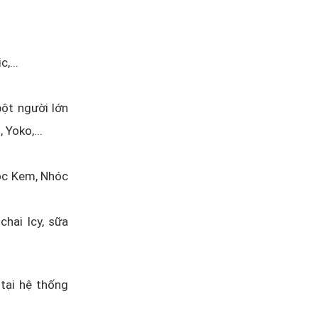
,...
bột người lớn
Yoko,...
óc Kem, Nhóc
chai Icy, sữa
tại hệ thống