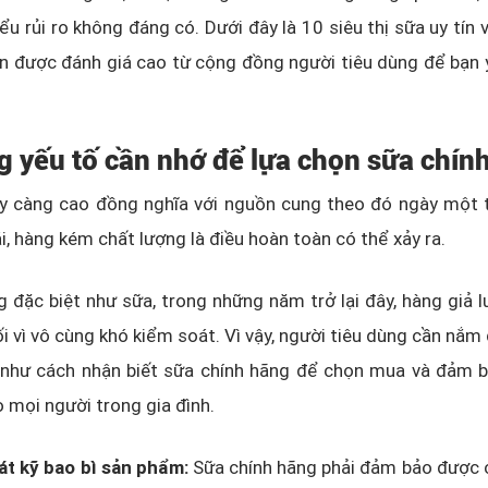
ểu rủi ro không đáng có. Dưới đây là 10 siêu thị sữa uy tín 
ận được đánh giá cao từ cộng đồng người tiêu dùng để bạn
g yếu tố cần nhớ để lựa chọn sữa chín
y càng cao đồng nghĩa với nguồn cung theo đó ngày một 
ái, hàng kém chất lượng là điều hoàn toàn có thể xảy ra.
 đặc biệt như sữa, trong n
hững năm trở lại đây, hàng giả l
i vì vô cùng khó kiểm soát. Vì vậy, người tiêu dùng cần nắ
 như cách nhận biết sữa chính hãng để chọn mua và đảm bả
 mọi người trong gia đình.
át kỹ bao bì sản phẩm:
Sữa chính hãng phải đảm bảo được c