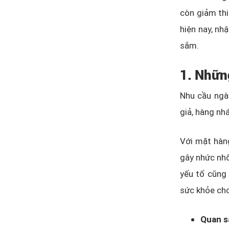
còn giảm thi
hiện nay, nh
sắm.
1. Nhữn
Nhu cầu ngà
giả, hàng nh
Với mặt hàng
gây nhức nhố
yếu tố cũng
sức khỏe cho
Quan s