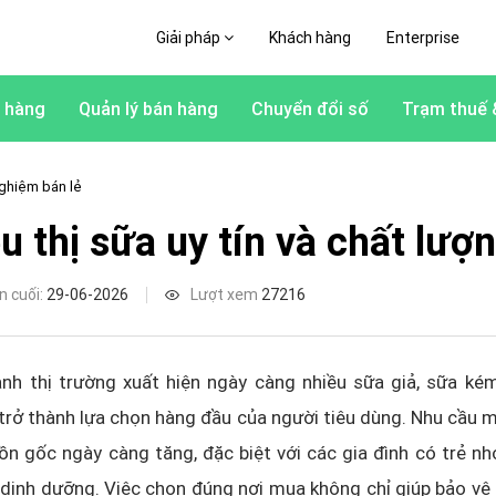
Giải pháp
Khách hàng
Enterprise
 hàng
Quản lý bán hàng
Chuyển đổi số
Trạm thuế 
ghiệm bán lẻ
u thị sữa uy tín và chất lượ
n cuối:
29-06-2026
Lượt xem
27216
nh thị trường xuất hiện ngày càng nhiều sữa giả, sữa kém
trở thành lựa chọn hàng đầu của người tiêu dùng. Nhu cầu 
ồn gốc ngày càng tăng, đặc biệt với các gia đình có trẻ n
dinh dưỡng. Việc chọn đúng nơi mua không chỉ giúp bảo vệ