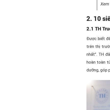
Xem 
2. 10 si
2.1 TH Tru
Được biết đế
trên thị trư
nhất”. TH đ
hoàn toàn t
dưỡng, góp p