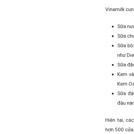
Vinamilk cun
Sữa nướ
Sữa chu
Sữa bột
như Die
Sữa đặc
Kem và
Kem Ozé
Sữa đậu
đậu nàn
Hiện tại, c
hơn 500 cửa 