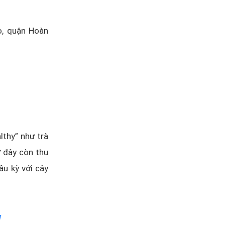
o, quận Hoàn
lthy” như trà
ở đây còn thu
ầu kỳ với cây
M