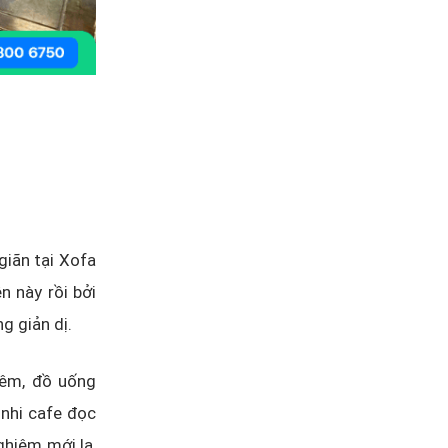
giãn tại Xofa
n này rồi bởi
g giản dị.
 êm, đồ uống
nhi cafe đọc
hiệm mới lạ,