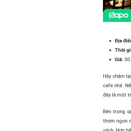
Địa đi
Thời g
Giá
: 3
Hãy chậm lại
cafe nhé. Nế
đây là một t
Bên trong q
thơm ngon cò
sách. Hơn hế