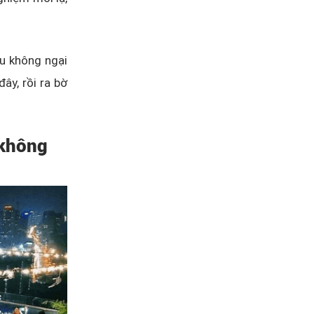
u không ngại
ây, rồi ra bờ
 không