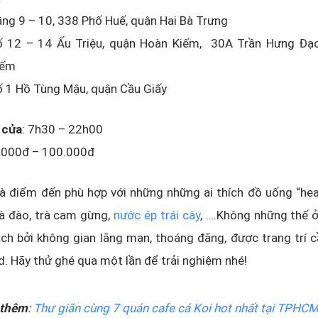
ng 9 – 10, 338 Phố Huế, quận Hai Bà Trưng
ố 12 – 14 Ấu Triệu, quận Hoàn Kiếm, 30A Trần Hưng Đạ
iếm
ố 1 Hồ Tùng Mậu, quận Cầu Giấy
 cửa
: 7h30 – 22h00
5.000đ – 100.000đ
là điểm đến phù hợp với những những ai thích đồ uống “hea
rà đào, trà cam gừng,
nước ép trái cây
, ….Không những thế 
ch bởi không gian lãng mạn, thoáng đãng, được trang trí c
ed. Hãy thử ghé qua một lần để trải nghiệm nhé!
thêm
:
Thư giãn cùng 7 quán cafe cá Koi hot nhất tại TPHC