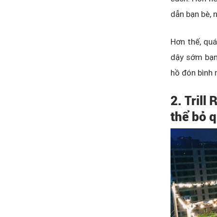
dẫn bạn bè, 
Hơn thế, qu
dậy sớm bạn 
hồ đón bình 
2. Trill
thể bỏ 