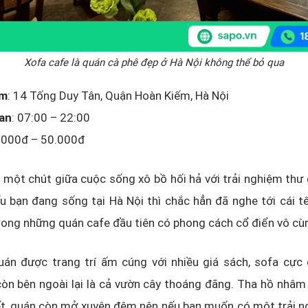
Xofa cafe là quán cà phê đẹp ở Hà Nội không thể bỏ qua
ểm
: 14 Tống Duy Tân, Quận Hoàn Kiếm, Hà Nội
ian
: 07:00 – 22:00
0.000đ – 50.000đ
 một chút giữa cuộc sống xô bồ hối hả với trải nghiệm thư 
u bạn đang sống tại Hà Nội thì chắc hẳn đã nghe tới cái tê
rong những quán cafe đầu tiên có phong cách cổ điển vô cùn
uán được trang trí ấm cúng với nhiều giá sách, sofa cực
n bên ngoài lại là cả vườn cây thoáng đãng. Tha hồ nhâm 
t, quán còn mở xuyên đêm nên nếu bạn muốn có một trải ng