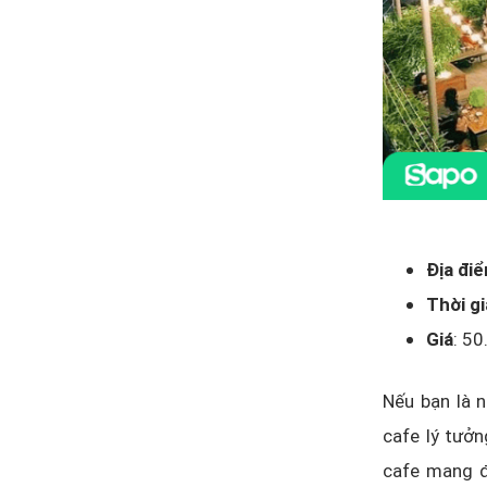
Địa đi
Thời g
Giá
: 5
Nếu bạn là n
cafe lý tưởn
cafe mang đ