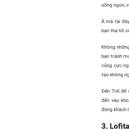
uống ngon, v
À mà tại đây
bạn tha hồ s
Không những 
bạn tránh mư
cũng cực ngh
tạo không n
Đến Trill để
đến vào kho
đông khách l
3. Lofit