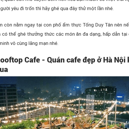
người yêu đi trốn thì hãy ghé qua đây thử một lần nhé.
án còn nằm ngay tại con phố ẩm thực Tống Duy Tân nên nế
có thể ghé thưởng thức các món ăn đa dạng, hấp dẫn tại đ
minh vô cùng lãng mạn nhé.
 Rooftop Cafe - Quán cafe đẹp ở Hà Nội
qua