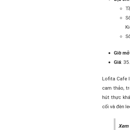
Tầ
S
K
S
Giờ mở
Giá
: 3
Lofita Cafe 
cam thảo, t
hút thực khá
cối và đèn l
Xem 