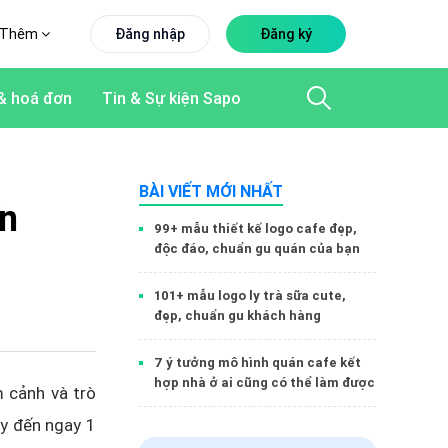
Thêm
Đăng nhập
Đăng ký
& hoá đơn
Tin & Sự kiện Sapo
BÀI VIẾT MỚI NHẤT
ến
99+ mẫu thiết kế logo cafe đẹp,
độc đáo, chuẩn gu quán của bạn
101+ mẫu logo ly trà sữa cute,
đẹp, chuẩn gu khách hàng
7 ý tưởng mô hình quán cafe kết
hợp nhà ở ai cũng có thể làm được
m cảnh và trò
ãy đến ngay 1