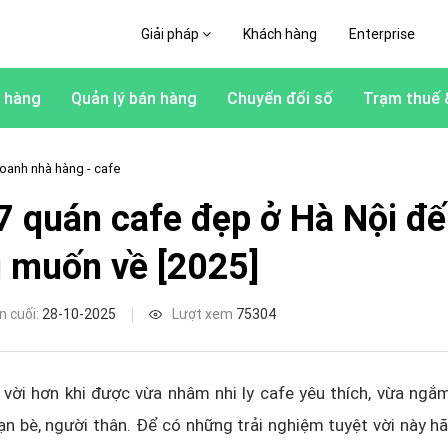
Giải pháp
Khách hàng
Enterprise
 hàng
Quản lý bán hàng
Chuyển đổi số
Trạm thuế 
oanh nhà hàng - cafe
7 quán cafe đẹp ở Hà Nội đ
 muốn về [2025]
n cuối:
28-10-2025
Lượt xem
75304
 vời hơn khi được vừa nhâm nhi ly cafe yêu thích, vừa ngắ
ạn bè, người thân. Để có những trải nghiệm tuyệt vời này h