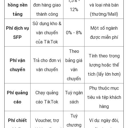
1,5% -
hồng nền
đơn hàng giao
và loại nhà bán
12%
tảng
thành công
(thường/Mall)
Sử dụng kho &
Phí dịch vụ
Một số ngành
vận chuyển
0% - 8%
SFP
được miễn phí
của TikTok
Theo
Tính theo trọng
Phí vận
Trả cho đơn vị
bảng giá
lượng hoặc thể
chuyển
vận chuyển
vận
tích (lấy lớn hơn)
chuyển
Phụ thuộc mục
Phí quảng
Chạy quảng
Tuỳ ngân
tiêu và tệp khách
cáo
cáo TikTok
sách
hàng
Tuỳ
Phí chiết
Voucher, trợ
Ví dụ: ngày đôi,
chương