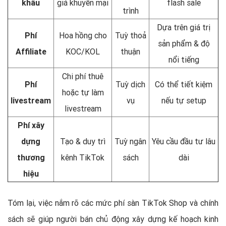
khấu
giá khuyến mại
flash sale
trình
Dựa trên giá trị
Phí
Hoa hồng cho
Tuỳ thoả
sản phẩm & độ
Affiliate
KOC/KOL
thuận
nổi tiếng
Chi phí thuê
Phí
Tuỳ dịch
Có thể tiết kiệm
hoặc tự làm
livestream
vụ
nếu tự setup
livestream
Phí xây
dựng
Tạo & duy trì
Tuỳ ngân
Yêu cầu đầu tư lâu
thương
kênh TikTok
sách
dài
hiệu
Tóm lại, việc nắm rõ các mức phí sàn TikTok Shop và chính
sách sẽ giúp người bán chủ động xây dựng kế hoạch kinh