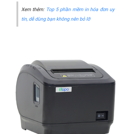
Xem thêm:
Top 5 phần mềm in hóa đơn uy
tín, dễ dùng bạn không nên bỏ lỡ