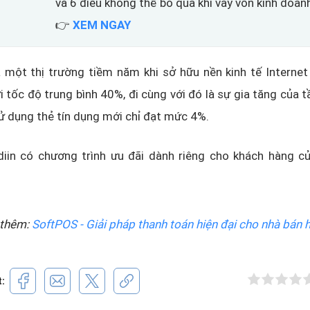
và 6 điều không thể bỏ qua khi vay vốn kinh doan
👉
XEM NGAY
 một thị trường tiềm năm khi sở hữu nền kinh tế Internet
 tốc độ trung bình 40%, đi cùng với đó là sự gia tăng của t
 sử dụng thẻ tín dụng mới chỉ đạt mức 4%.
ndiin có chương trình ưu đãi dành riêng cho khách hàng c
thêm:
SoftPOS - Giải pháp thanh toán hiện đại cho nhà bán 
t: