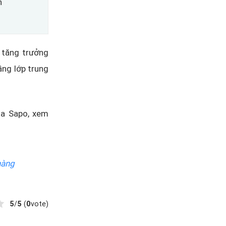
h
 tăng trưởng
ầng lớp trung
ủa
Sapo, xem
hàng
5
/
5
(
0
vote)