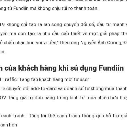
hàng từ Fundiin mà không chịu rủi ro thanh toán.
19 không chỉ tạo ra làn sóng chuyển đổi số, đầu tư mạnh 
uyến mà còn tạo ra nhu cầu cấp thiết về một giải pháp th
ễ chấp nhận hơn với ví tiền,” theo ông Nguyễn Ảnh Cường, 
diin.
ch của khách hàng khi sủ dụng Fundiin
l Traffic: Tăng tập khách hàng mới từ user
 lệ chuyển đổi add-to-card và doanh số từ không mua thàn
OV Tăng giá trị đơn hàng trung bình từ mua nhiều hơn ho
 cạnh tranh: Tăng lợi thế cạnh tranh thông qua hỗ trợ gi
hanh hơn