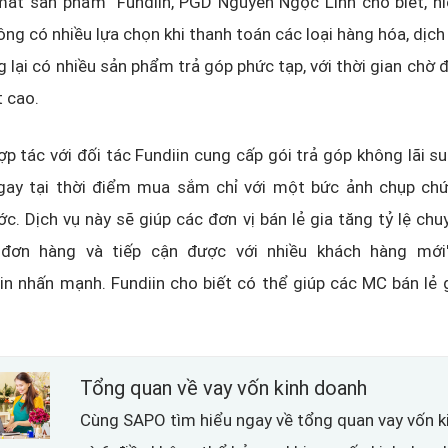
 mắt sản phẩm Fundiin, PGD Nguyễn Ngọc Linh cho biết, hi
ông có nhiều lựa chọn khi thanh toán các loại hàng hóa, dịch 
g lại có nhiều sản phẩm trả góp phức tạp, với thời gian chờ đợ
t cao.
ợp tác với đối tác Fundiin cung cấp gói trả góp không lãi s
ngay tại thời điểm mua sắm chỉ với một bức ảnh chụp ch
c. Dịch vụ này sẽ giúp các đơn vị bán lẻ gia tăng tỷ lệ chu
ị đơn hàng và tiếp cận được với nhiều khách hàng mới
n nhấn mạnh. Fundiin cho biết có thể giúp các MC bán lẻ 
Tổng quan về vay vốn kinh doanh
Cùng SAPO tìm hiểu ngay về tổng quan vay vốn k