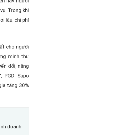
ện nay người
vụ. Trong khi
i lâu, chi phí
uất cho người
ứng minh thư
yển đổi, nâng
", PGD Sapo
gia tăng 30%
inh doanh