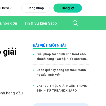
Thêm
Đăng nhập
Đăng ký
& hoá đơn
Tin & Sự kiện Sapo
BÀI VIẾT MỚI NHẤT
 giải
Giải pháp tài chính linh hoạt cho
khách hàng - Cơ hội tiếp cận vốn
dễ dàng hơn cùng Sapo Money
Cách quản lý công nợ thầu tránh
nợ xấu, mất vốn
VAY 100 TRIỆU GIẢI NGÂN TRONG
24H! - TỪ TPBANK X SAPO
ênh hàng đầu