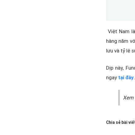
Việt Nam là
hàng năm với
lưu và tỷ lệ
Dịp này, Fu
ngay
tại đây
.
Xem 
Chia sẻ bài viế