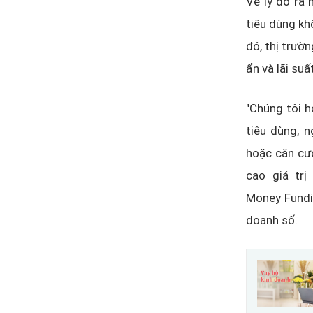
Về lý do ra
tiêu dùng kh
đó, thị trườn
ẩn và lãi suấ
"Chúng tôi h
tiêu dùng, 
hoặc căn cướ
cao giá tr
Money Fundii
doanh số.