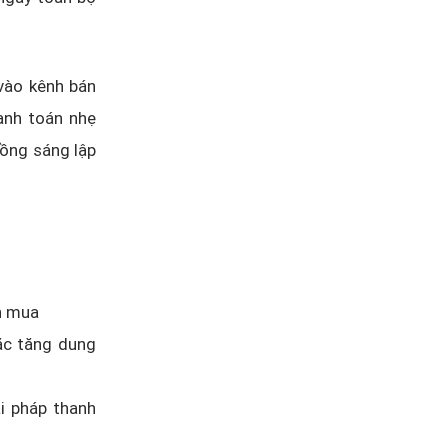
vào kênh bán
anh toán nhẹ
Đồng sáng lập
h mua
ặc tăng dung
ải pháp thanh