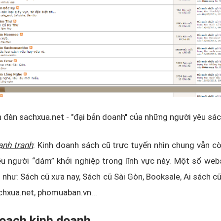
n đàn sachxua.net - "đại bản doanh" của những người yêu sác
cạnh tranh
: Kinh doanh sách cũ trực tuyến nhìn chung vẫn c
u người “dám” khởi nghiệp trong lĩnh vực này. Một số web
g như: Sách cũ xưa nay, Sách cũ Sài Gòn, Booksale, Ai sách cũ
chxua.net, phomuaban.vn...
hoạch kinh doanh