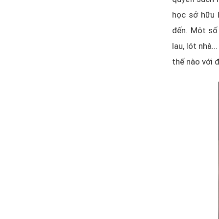
học sở hữu 
đến. Một số
lau, lót nhà
thế nào với 