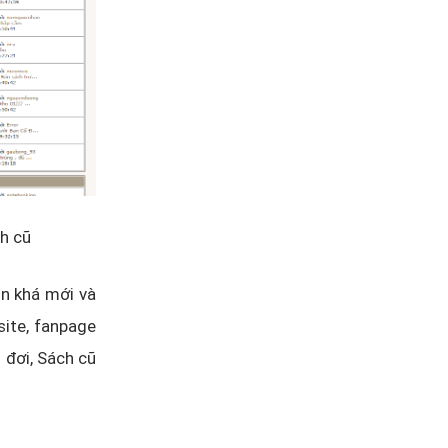
h cũ
òn khá mới và
site, fanpage
 đơi, Sách cũ