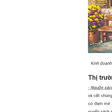
Kinh doanh 
Thị trư
- Nguồn sác
và cất chúng
có đam mê sư
quyển sách m