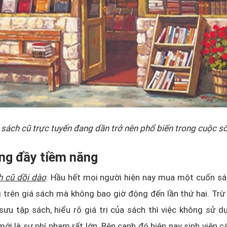
sách cũ trực tuyến đang dần trở nên phổ biến trong cuộc s
ờng đầy tiềm năng
h cũ dồi dào
: Hầu hết mọi người hiện nay mua một cuốn sá
 trên giá sách mà không bao giờ động đến lần thứ hai. Tr
u tập sách, hiểu rõ giá trị của sách thì việc không sử d
ới là sự phí phạm rất lớn. Bên cạnh đó hiện nay sinh viên c