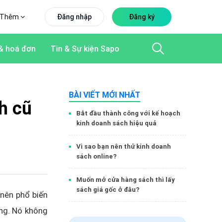
Thêm
Đăng nhập
Đăng ký
& hoá đơn
Tin & Sự kiện Sapo
BÀI VIẾT MỚI NHẤT
h cũ
Bắt đầu thành công với kế hoạch
kinh doanh sách hiệu quả
Vì sao bạn nên thử kinh doanh
sách online?
Muốn mở cửa hàng sách thì lấy
sách giá gốc ở đâu?
nên phổ biến
ông. Nó không