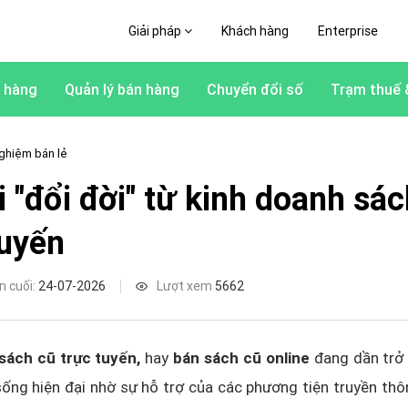
Giải pháp
Khách hàng
Enterprise
 hàng
Quản lý bán hàng
Chuyển đổi số
Trạm thuế 
ghiệm bán lẻ
 "đổi đời" từ kinh doanh sác
tuyến
n cuối:
24-07-2026
Lượt xem
5662
sách cũ trực tuyến,
hay
bán sách cũ online
đang dần trở 
ống hiện đại nhờ sự hỗ trợ của các phương tiện truyền th