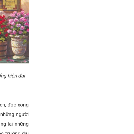
ống hiện đại
ch, đọc xong
ừ những người
ụng lại những
ác trường đại