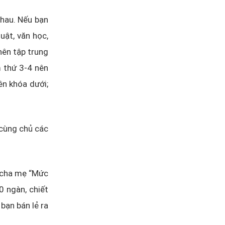
nhau. Nếu bạn
luật, văn học,
 nên tập trung
m thứ 3-4 nên
ên khóa dưới;
 cùng chủ các
y cha mẹ “Mức
0 ngàn, chiết
 bạn bán lẻ ra