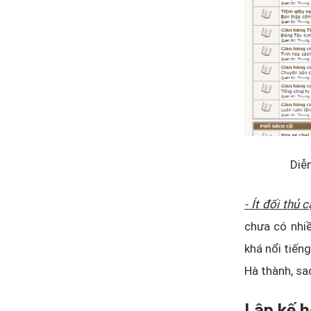
Diễ
- Ít đối thủ 
chưa có nhiề
khá nổi tiến
Hà thành, sa
Lập kế 