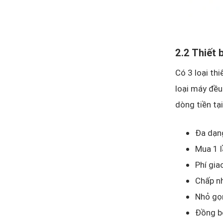
2.2 Thiết
Có 3 loại th
loại máy đều
dòng tiền tạ
Đa dạn
Mua 1 l
Phí gia
Chấp nh
Nhỏ gọn
Đồng bộ