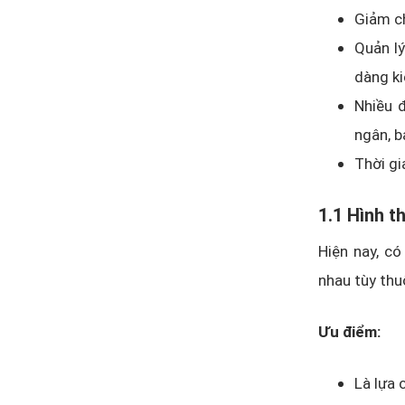
Giảm ch
Quản lý
dàng ki
Nhiều đ
ngân, b
Thời gi
1.1 Hình t
Hiện nay, có
nhau tùy thu
Ưu điểm:
Là lựa 