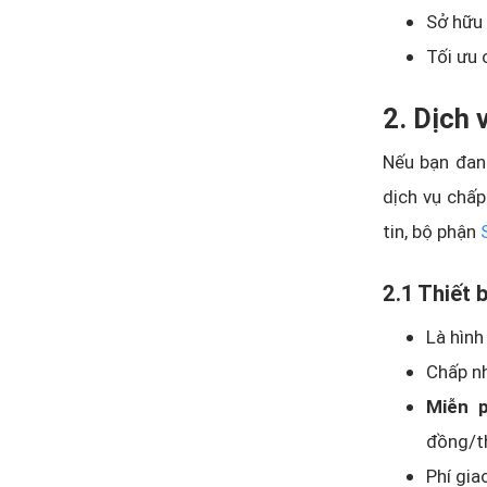
Sở hữu 
Tối ưu 
2. Dịch 
Nếu bạn đan
dịch vụ chấp
tin, bộ phận
2.1 Thiết
Là hình
Chấp nh
Miễn p
đồng/t
Phí gia