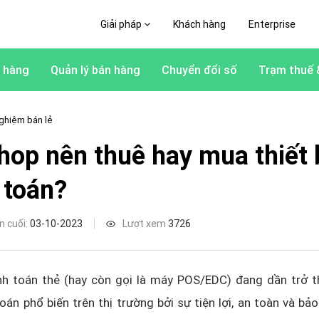
Giải pháp
Khách hàng
Enterprise
 hàng
Quản lý bán hàng
Chuyển đổi số
Trạm thuế 
ghiệm bán lẻ
hop nên thuê hay mua thiết 
 toán?
n cuối:
03-10-2023
Lượt xem
3726
anh toán thẻ (hay còn gọi là máy POS/EDC) đang dần trở 
oán phổ biến trên thị trường bởi sự tiện lợi, an toàn và bả