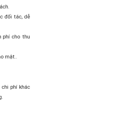
rách.
c đối tác, dễ
n phí cho thu
ảo mật..
chi phí khác
g.