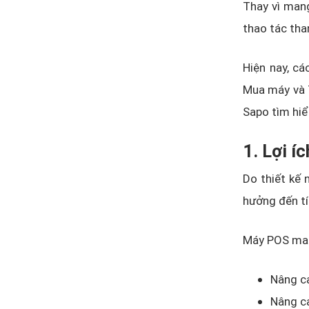
Thay vì mang
thao tác tha
Hiện nay, cá
Mua máy và 
Sapo tìm hiể
1. Lợi í
Do thiết kế 
hưởng đến tí
Máy POS mang
Nâng ca
Nâng ca