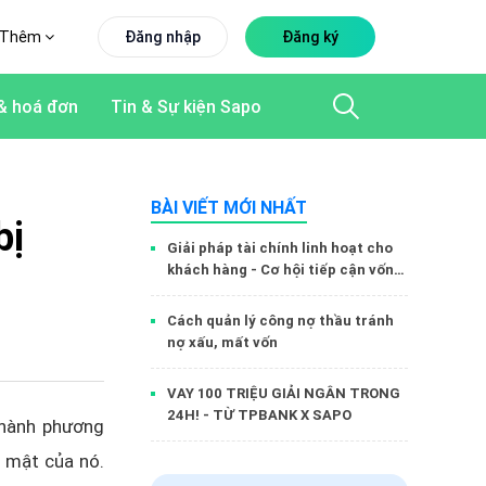
Thêm
Đăng nhập
Đăng ký
& hoá đơn
Tin & Sự kiện Sapo
BÀI VIẾT MỚI NHẤT
bị
Giải pháp tài chính linh hoạt cho
khách hàng - Cơ hội tiếp cận vốn
dễ dàng hơn cùng Sapo Money
Cách quản lý công nợ thầu tránh
nợ xấu, mất vốn
VAY 100 TRIỆU GIẢI NGÂN TRONG
24H! - TỪ TPBANK X SAPO
thành phương
o mật của nó.