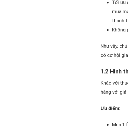
Tối ưu 
mua má
thanh t
Không p
Như vậy, chủ
có cơ hội gi
1.2 Hình 
Khác với thu
hàng với giá
Ưu điểm:
Mua 1 l