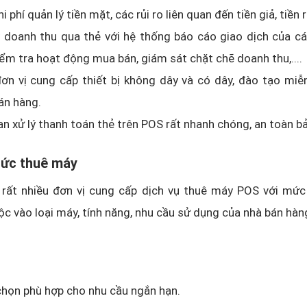
i phí quản lý tiền mặt, các rủi ro liên quan đến tiền giả, tiền 
 doanh thu qua thẻ với hệ thống báo cáo giao dịch của cá
ểm tra hoạt động mua bán, giám sát chặt chẽ doanh thu,....
ơn vị cung cấp thiết bị không dây và có dây, đào tạo miễ
án hàng.
an xử lý thanh toán thẻ trên POS rất nhanh chóng, an toàn b
hức thuê máy
 rất nhiều đơn vị cung cấp dịch vụ thuê máy POS với mức 
ộc vào loại máy, tính năng, nhu cầu sử dụng của nhà bán hàn
chọn phù hợp cho nhu cầu ngắn hạn.