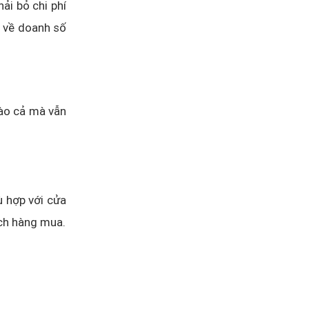
hải bỏ chi phí
 về doanh số
nào cả mà vẫn
ù hợp với cửa
ách hàng mua.