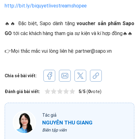
http://bit.ly/biquyetlivestreamshopee
🔥🔥 Đặc biệt, Sapo dành tặng
voucher sản phẩm Sapo
GO
tới các khách hàng tham gia sự kiện và kí hợp đồng🔥🔥
👉Mọi thắc mắc vui lòng liên hệ:
partner@sapo.vn
Chia sẻ bài viết:
Đánh giá bài viết:
5
/
5
(
0
vote)
Tác giả
NGUYỄN THU GIANG
Biên tập viên