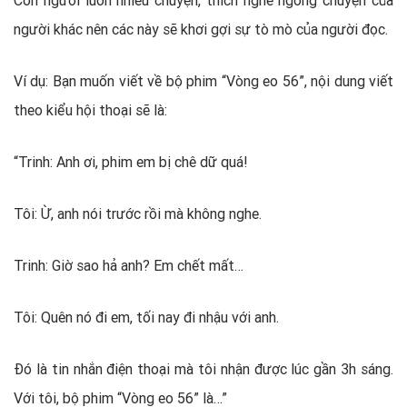
Con người luôn nhiều chuyện, thích nghe ngóng chuyện của
người khác nên các này sẽ khơi gợi sự tò mò của người đọc.
Ví dụ: Bạn muốn viết về bộ phim “Vòng eo 56”, nội dung viết
theo kiểu hội thoại sẽ là:
“Trinh: Anh ơi, phim em bị chê dữ quá!
Tôi: Ừ, anh nói trước rồi mà không nghe.
Trinh: Giờ sao hả anh? Em chết mất…
Tôi: Quên nó đi em, tối nay đi nhậu với anh.
Đó là tin nhắn điện thoại mà tôi nhận được lúc gần 3h sáng.
Với tôi, bộ phim “Vòng eo 56” là…”