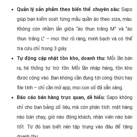
Quản lý sản phẩm theo biến thể chuyên sâu:
Sapo
giúp bạn kiểm soát từng mẫu quần áo theo size, màu.
Không còn nhầm lẫn giữa “áo thun trắng M” và “áo
thun trắng L” – mọi thứ rõ ràng, minh bạch và có thể
tra cứu chỉ trong 3 giây.
Tự động cập nhật tồn kho, doanh thu:
Mỗi lần bán
ra, hệ thống tự trừ tồn. Mỗi lần nhập hàng, tồn kho
được cộng vào. Bạn không cần đụng tới công thức hay
file tính – chỉ cần mở app, mọi con số đã sẵn sàng.
Báo cáo bán hàng trực quan, dễ hiểu:
Sapo không
chỉ cho bạn bảng số liệu, mà còn phân tích: mặt hàng
nào bán chạy, giờ nào đông khách, nhân viên nào bán
tốt. Từ đó bạn biết nên tập trung vào đâu để tăng
doanh thu.