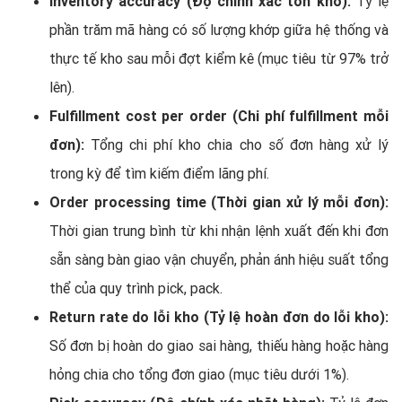
Inventory accuracy (Độ chính xác tồn kho):
Tỷ lệ
phần trăm mã hàng có số lượng khớp giữa hệ thống và
thực tế kho sau mỗi đợt kiểm kê (mục tiêu từ 97% trở
lên).
Fulfillment cost per order (Chi phí fulfillment mỗi
đơn):
Tổng chi phí kho chia cho số đơn hàng xử lý
trong kỳ để tìm kiếm điểm lãng phí.
Order processing time (Thời gian xử lý mỗi đơn):
Thời gian trung bình từ khi nhận lệnh xuất đến khi đơn
sẵn sàng bàn giao vận chuyển, phản ánh hiệu suất tổng
thể của quy trình pick, pack.
Return rate do lỗi kho (Tỷ lệ hoàn đơn do lỗi kho):
Số đơn bị hoàn do giao sai hàng, thiếu hàng hoặc hàng
hỏng chia cho tổng đơn giao (mục tiêu dưới 1%).