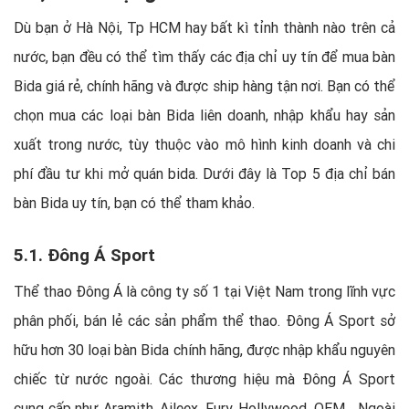
Dù bạn ở Hà Nội, Tp HCM hay bất kì tỉnh thành nào trên cả
nước, bạn đều có thể tìm thấy các địa chỉ uy tín để mua bàn
Bida giá rẻ, chính hãng và được ship hàng tận nơi. Bạn có thể
chọn mua các loại bàn Bida liên doanh, nhập khẩu hay sản
xuất trong nước, tùy thuộc vào mô hình kinh doanh và chi
phí đầu tư khi mở quán bida. Dưới đây là Top 5 địa chỉ bán
bàn Bida uy tín, bạn có thể tham khảo.
5.1. Đông Á Sport
Thể thao Đông Á là công ty số 1 tại Việt Nam trong lĩnh vực
phân phối, bán lẻ các sản phẩm thể thao. Đông Á Sport sở
hữu hơn 30 loại bàn Bida chính hãng, được nhập khẩu nguyên
chiếc từ nước ngoài. Các thương hiệu mà Đông Á Sport
cung cấp như Aramith, Aileex, Fury, Hollywood, OEM… Ngoài