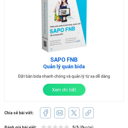
SAPO FNB
Quản lý quán bida
Đặt bàn bida nhanh chóng và quản lý từ xa dễ dàng
Xem chi tiết
Chia sẻ bài viết:
Đánh giá bài viết:
5
/
5
(
0
vote)