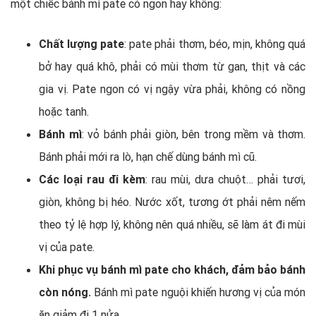
một chiếc bánh mì pate có ngon hay không:
Chất lượng pate
: pate phải thơm, béo, mịn, không quá
bở hay quá khô, phải có mùi thơm từ gan, thịt và các
gia vị. Pate ngon có vị ngậy vừa phải, không có nồng
hoặc tanh.
Bánh mì
: vỏ bánh phải giòn, bên trong mềm và thơm.
Bánh phải mới ra lò, hạn chế dùng bánh mì cũ.
Các loại rau đi kèm
: rau mùi, dưa chuột… phải tươi,
giòn, không bị héo. Nước xốt, tương ớt phải nêm nếm
theo tỷ lệ hợp lý, không nên quá nhiều, sẽ làm át đi mùi
vị của pate.
Khi phục vụ bánh mì pate cho khách, đảm bảo bánh
còn nóng.
Bánh mì pate nguội khiến hương vị của món
ăn giảm đi 1 nửa.