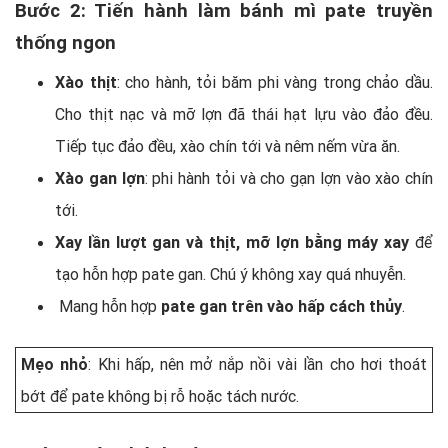
Bước 2: Tiến hành làm bánh mì pate truyền
thống ngon
Xào thịt
: cho hành, tỏi băm phi vàng trong chảo dầu.
Cho thịt nạc và mỡ lợn đã thái hạt lựu vào đảo đều.
Tiếp tục đảo đều, xào chín tới và nêm nếm vừa ăn.
Xào gan lợn
: phi hành tỏi và cho gạn lợn vào xào chín
tới.
Xay lần lượt gan và thịt, mỡ lợn bằng máy xay
để
tạo hỗn hợp pate gan. Chú ý không xay quá nhuyễn.
Mang hỗn hợp
pate gan trên vào hấp cách thủy
.
Mẹo nhỏ
: Khi hấp, nên mở nắp nồi vài lần cho hơi thoát
bớt để pate không bị rỗ hoặc tách nước.