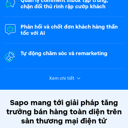
Quản lý comment inbox tập trung,
chặn đối thủ rình rập cướp khách
Phản hồi và chốt đơn khách hàng thần
tốc với AI
Tự động chăm sóc và remarketing
Xem chi tiết
Sapo mang tới giải pháp tăng
trưởng bán hàng toàn diện
trên
sàn thương mại điện tử