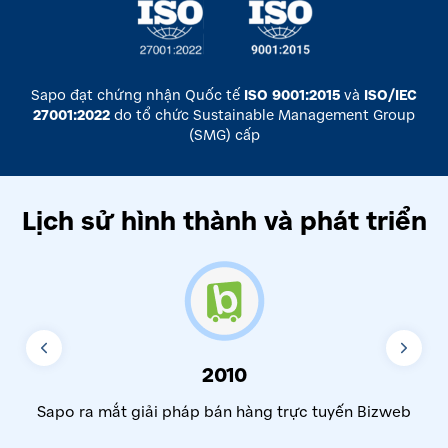
Sapo đạt chứng nhận Quốc tế
ISO 9001:2015
và
ISO/IEC
27001:2022
do tổ chức Sustainable Management Group
(SMG) cấp
Lịch sử hình thành và phát triển
2010
Sapo ra mắt giải pháp bán hàng trực tuyến Bizweb