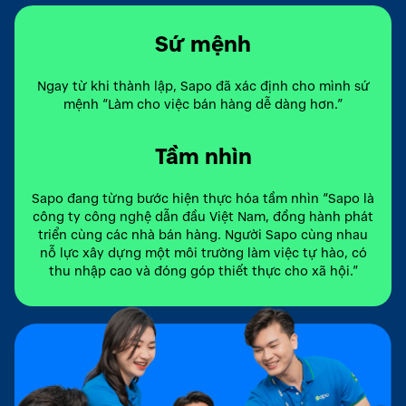
Sứ mệnh
Ngay từ khi thành lập, Sapo đã xác định cho mình sứ
mệnh “Làm cho việc bán hàng dễ dàng hơn.”
Tầm nhìn
Sapo đang từng bước hiện thực hóa tầm nhìn “Sapo là
công ty công nghệ dẫn đầu Việt Nam, đồng hành phát
triển cùng các nhà bán hàng. Người Sapo cùng nhau
nỗ lực xây dựng một môi trường làm việc tự hào, có
thu nhập cao và đóng góp thiết thực cho xã hội.”