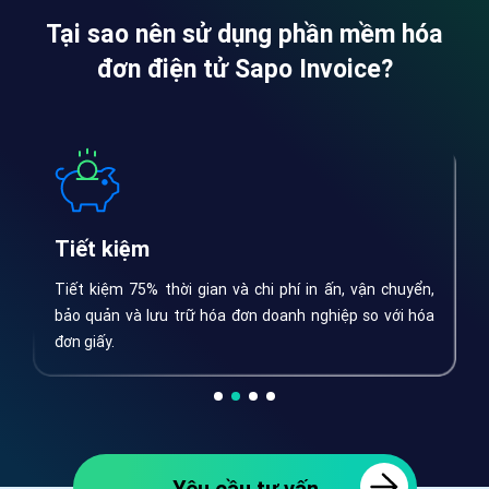
Tại sao nên sử dụng phần mềm hóa
đơn điện tử Sapo Invoice?
Tiết kiệm
T
10
Tiết kiệm 75% thời gian và chi phí in ấn, vận chuyển,
N
ng
bảo quản và lưu trữ hóa đơn doanh nghiệp so với hóa
m
đơn giấy.
t
Yêu cầu tư vấn