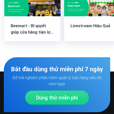
Beemart - Bí quyết
Livestream Hiệu Quả
giúp cửa hàng tiện lợi
vận hành “nhàn tênh”
mỗi ngày
Bắt đầu dùng thử miễn phí 7 ngày
Để trải nghiệm phần mềm quản lý bán hàng siêu thị
mini ngay
Dùng thử miễn phí