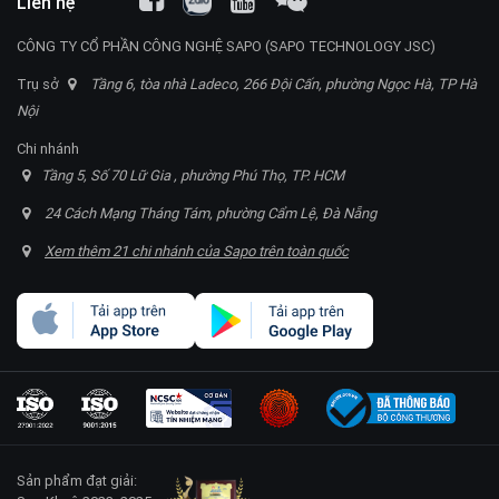
Liên hệ
CÔNG TY CỔ PHẦN CÔNG NGHỆ SAPO (SAPO TECHNOLOGY JSC)
Trụ sở
Tầng 6, tòa nhà Ladeco, 266 Đội Cấn, phường Ngọc Hà, TP Hà
Nội
Chi nhánh
Tầng 5, Số 70 Lữ Gia , phường Phú Thọ, TP. HCM
24 Cách Mạng Tháng Tám, phường Cẩm Lệ, Đà Nẵng
Xem thêm 21 chi nhánh của Sapo trên toàn quốc
Sản phẩm đạt giải: