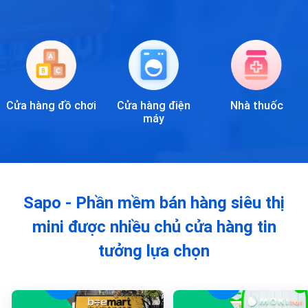
Cửa hàng đồ chơi
Cửa hàng điện
Nhà thuốc
máy
Sapo - Phần mềm bán hàng siêu thị
mini
được nhiều chủ cửa hàng tin
tưởng lựa chọn