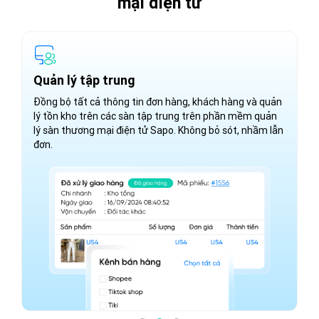
mại điện tử
Quản lý tập trung
T
Đồng bộ tất cả thông tin đơn hàng, khách hàng và quản
Đ
lý tồn kho trên các sàn tập trung trên phần mềm quản
.
tr
lý sàn thương mại điện tử Sapo. Không bỏ sót, nhầm lẫn
u.
so
đơn.