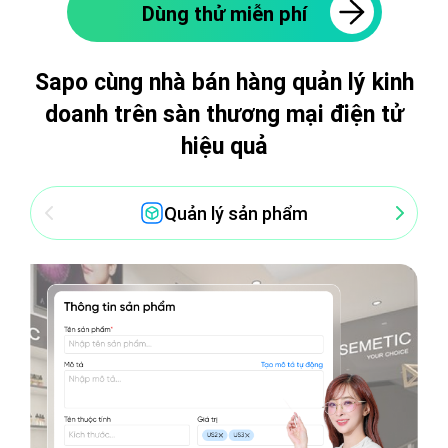
Dùng thử miễn phí
hàng. Đồng thời, AI còn tổng hợp đánh giá dựa trên
chất lượng sản phẩm và dịch vụ, mang đến cái nhìn
toàn diện, giúp bạn cải thiện sản phẩm và dịch vụ
một cách hiệu quả.
Sapo cùng nhà bán hàng quản lý kinh
doanh trên
sàn thương mại điện tử
hiệu quả
Quản lý sản phẩm