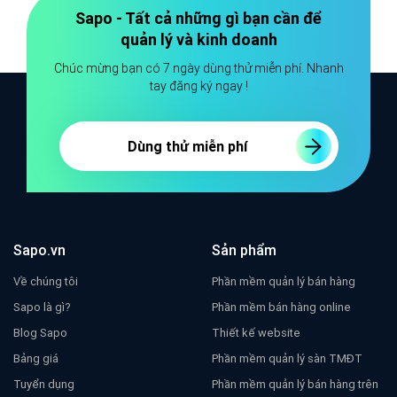
Sapo - Tất cả những gì bạn cần để
quản lý và kinh doanh
Chúc mừng bạn có 7 ngày dùng thử miễn phí. Nhanh
tay đăng ký ngay !
Dùng thử miễn phí
Sapo.vn
Sản phẩm
Về chúng tôi
Phần mềm quản lý bán hàng
Sapo là gì?
Phần mềm bán hàng online
Blog Sapo
Thiết kế website
Bảng giá
Phần mềm quản lý sàn TMĐT
Tuyển dụng
Phần mềm quản lý bán hàng trên