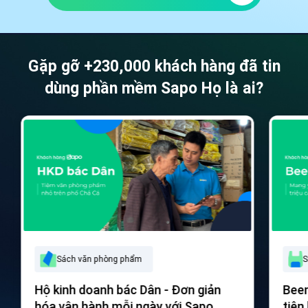
Gặp gỡ +230,000 khách hàng đã tin
dùng phần mềm Sapo
Họ là ai?
Siêu thị tạp hóa
- Đơn giản
Beemart - Bí quyết giúp cửa hàng
với Sapo
tiện lợi vận hành “nhàn tênh” mỗi