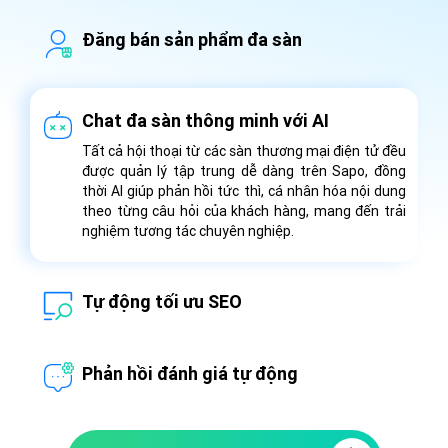
Đăng bán sản phẩm đa sàn
Ứng dụng AI, Sapo tự động gợi ý tên sản phẩm,
danh mục và mô tả sản phẩm phù hợp với quy định
riêng của từng sàn. Bạn có thể đăng bán trên các
Chat đa sàn thông minh với AI
sàn thương mại điện tử lớn như Shopee,
Tiktokshop, Lazada... một cách nhanh chóng, hiệu
Tất cả hội thoại từ các sàn thương mại điện tử đều
quả.
được quản lý tập trung dễ dàng trên Sapo, đồng
thời AI giúp phản hồi tức thì, cá nhân hóa nội dung
theo từng câu hỏi của khách hàng, mang đến trải
nghiệm tương tác chuyên nghiệp.
Tự động tối ưu SEO
Sapo sở hữu công cụ nghiên cứu từ khóa, kiểm tra
độ chuẩn SEO của các bài đăng. Từ đó, sản phẩm
Phản hồi đánh giá tự động
của bạn sẽ đạt thứ hạng cao trên kết quả tìm kiếm,
khách hàng dễ dàng nhìn thấy và nhanh chóng đưa
AI thông minh tự động phân tích phản hồi của
ra quyết định mua hàng.
khách hàng và gợi ý những phản hồi phù hợp theo
từng ngữ cảnh, giúp nâng cao trải nghiệm khách