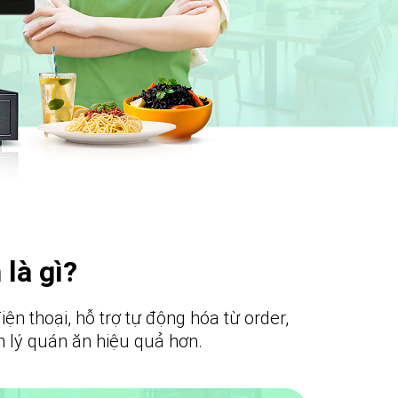
là gì?
n thoại, hỗ trợ tự động hóa từ order,
n lý quán ăn hiệu quả hơn.