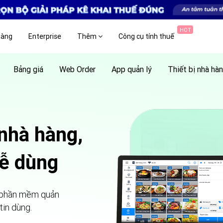
HOT
hàng
Enterprise
Thêm
Công cụ tính thuế
Bảng giá
Web Order
App quản lý
Thiết bị nhà hà
nhà hàng,
dễ dùng
phần mềm quản
in dùng.