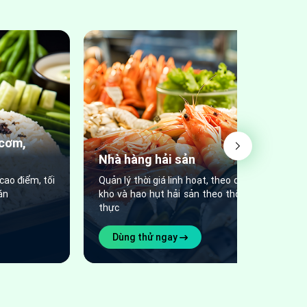
 cơm,
Nhà hàng hải sản
cao điểm, tối
Quản lý thời giá linh hoạt, theo dõi tồn
án
kho và hao hụt hải sản theo thời gian
thực
Dùng thử ngay