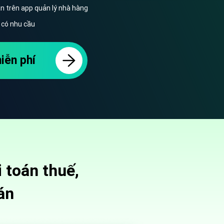
an trên app quản lý nhà hàng
h có nhu cầu
iễn phí
 toán thuế,
án