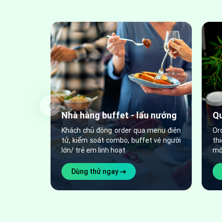
Nhà hàng buffet - lẩu nướng
Qu
Khách chủ động order qua menu điện
Or
tử, kiểm soát combo, buffet vé người
th
lớn/ trẻ em linh hoạt
mó
Dùng thử ngay