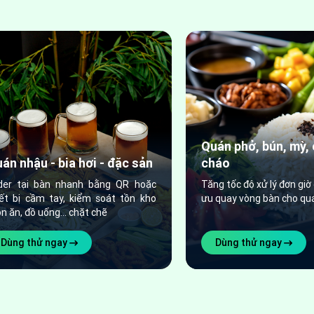
Quán phở, bún, mỳ,
án nhậu - bia hơi - đặc sản
cháo
der tại bàn nhanh bằng QR hoặc
Tăng tốc độ xử lý đơn giờ 
iết bị cầm tay, kiểm soát tồn kho
ưu quay vòng bàn cho qu
n ăn, đồ uống... chặt chẽ
Dùng thử ngay
Dùng thử ngay