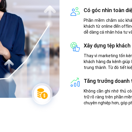
Có góc nhìn toàn di
Phần mềm chăm sóc khách
khách từ online đến offlin
dễ dàng cá nhân hóa tư v
Xây dựng tệp khách 
Thay vì marketing tốn k
khách hàng đa kênh giúp 
trung thành. Từ đó tiết k
Tăng trưởng doanh 
Không cần ghi nhớ thủ cô
trữ rõ ràng trên phần mề
chuyên nghiệp hơn, góp ph