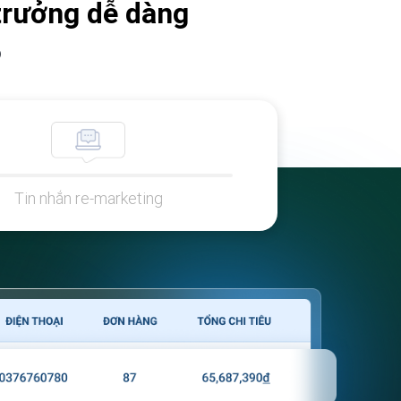
 trưởng dễ dàng
o
Tin nhắn re-marketing