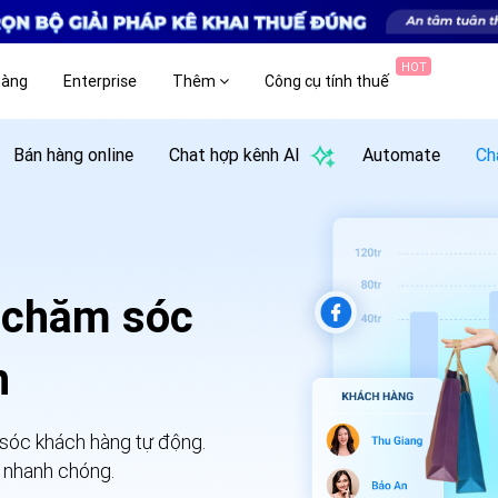
HOT
hàng
Enterprise
Thêm
Công cụ tính thuế
Chat hợp kênh AI
Bán hàng online
Automate
Ch
 chăm sóc
h
 sóc khách hàng tự động.
 nhanh chóng.