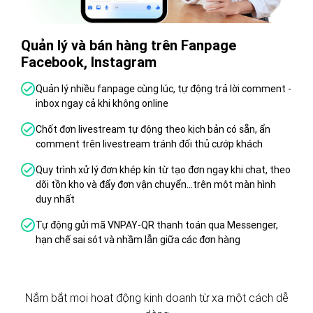
Quản lý và bán hàng trên Fanpage
Tăn
Facebook, Instagram
TM
Quản lý nhiều fanpage cùng lúc, tự động trả lời comment -
Đ
inbox ngay cả khi không online
T
Chốt đơn livestream tự động theo kịch bản có sẵn, ẩn
T
comment trên livestream tránh đối thủ cướp khách
n
S
Quy trình xử lý đơn khép kín từ tạo đơn ngay khi chat, theo
dõi tồn kho và đẩy đơn vận chuyển...trên một màn hình
Đ
duy nhất
v
Tự động gửi mã VNPAY-QR thanh toán qua Messenger,
Đ
hạn chế sai sót và nhầm lẫn giữa các đơn hàng
s
h
Nắm bắt mọi hoạt động kinh doanh từ xa một cách dễ