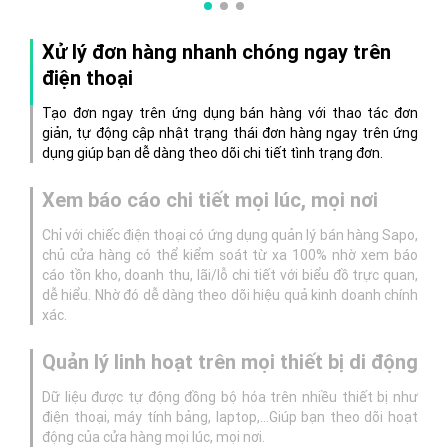
Xử lý đơn hàng nhanh chóng ngay trên
điện thoại
Tạo đơn ngay trên ứng dụng bán hàng với thao tác đơn
giản, tự động cập nhật trạng thái đơn hàng ngay trên ứng
dụng giúp bạn dễ dàng theo dõi chi tiết tình trạng đơn.
Xem báo cáo chi tiết mọi lúc, mọi nơi
Chỉ với chiếc điện thoại có ứng dụng quản lý bán hàng Sapo,
chủ cửa hàng có thể kiểm soát từ xa 100% nhờ xem báo
cáo tồn kho, doanh thu, lãi/lỗ chi tiết với biểu đồ trực quan,
dễ hiểu. Nhờ đó dễ dàng theo dõi hiệu quả kinh doanh chính
xác.
Quản lý linh hoạt trên mọi thiết bị di động
Dữ liệu được tự động đồng bộ hóa trên nhiều thiết bị như
điện thoại, máy tính bảng, laptop,…Giúp bạn theo dõi hoạt
động của cửa hàng mọi lúc, mọi nơi.