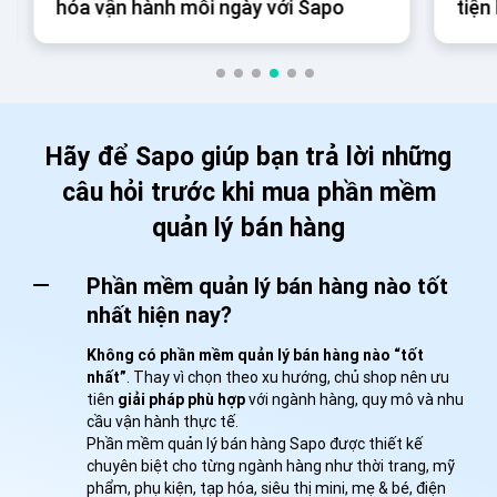
hóa vận hành mỗi ngày với Sapo
tiện
ngà
Hãy để Sapo giúp bạn trả lời những
câu hỏi trước khi mua phần mềm
quản lý bán hàng
Phần mềm quản lý bán hàng nào tốt
nhất hiện nay?
Không có phần mềm quản lý bán hàng nào “tốt
nhất”
. Thay vì chọn theo xu hướng, chủ shop nên ưu
tiên
giải pháp phù hợp
với ngành hàng, quy mô và nhu
cầu vận hành thực tế.
Phần mềm quản lý bán hàng Sapo được thiết kế
chuyên biệt cho từng ngành hàng như thời trang, mỹ
phẩm, phụ kiện, tạp hóa, siêu thị mini, mẹ & bé, điện